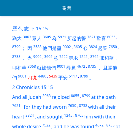
關閉
歷 代 志 下 15:15
3063
3605
5921
7621
8055
,
猶大
眾人
為
所起的誓
歡喜
8799
3588
9002
,
3605
3824
7650
,
；
因
他們是盡
心
起誓
8738
9002
,
3605
7522
1245
,
8765
，
盡
意
尋求
耶和華，
3068
9001
4672
,
8735
耶和華
就被他們
尋見
，
且賜他
9001
4480
,
5439
5117
,
8799
們
四境
平安
。
2 Chronicles 15:15
3063
8055
,
8799
And all Judah
rejoiced
at the oath
7621
7650
,
8738
:
for they had sworn
with all their
3824
1245
,
8765
heart
,
and sought
him with their
7522
4672
,
8735
whole desire
;
and he was found
of