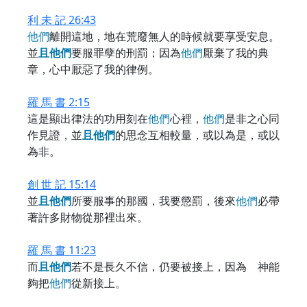
利 未 記 26:43
他
們
離開這地，地在荒廢無人的時候就要享受安息。
並
且
他
們
要服罪孽的刑罰；因為
他
們
厭棄了我的典
章，心中厭惡了我的律例。
羅 馬 書 2:15
這是顯出律法的功用刻在
他
們
心裡，
他
們
是非之心同
作見證，並
且
他
們
的思念互相較量，或以為是，或以
為非。
創 世 記 15:14
並
且
他
們
所要服事的那國，我要懲罰，後來
他
們
必帶
著許多財物從那裡出來。
羅 馬 書 11:23
而
且
他
們
若不是長久不信，仍要被接上，因為 神能
夠把
他
們
從新接上。