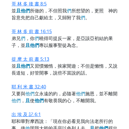
哥 林 多 後 書 8:5
並
且
他
們
所做的，不但照我
們
所想望的，更照 神的
旨意先把自己獻給主，又歸附了我
們
。
哥 林 多 前 書 16:15
弟兄
們
，你
們
曉得司提反一家，是亞該亞初結的果
子，並
且
他
們
專以服事聖徒為念。
提 摩 太 前 書 5:13
並
且
他
們
又習慣懶惰，挨家閒遊；不但是懶惰，又說
長道短，好管閒事，說些不當說的話。
耶 利 米 書 32:40
又要與
他
們
立永遠的約，必隨著
他
們
施恩，並不離開
他
們
，
且
使
他
們
有敬畏我的心，不離開我。
出 埃 及 記 6:1
耶和華對摩西說：「現在你必看見我向法老所行的
事，使
他
因我大能的手容以色列人去，
且
把
他
們
趕出