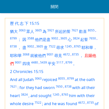
關閉
歷 代 志 下 15:15
3063
3605
5921
7621
8055
,
猶大
眾人
為
所起的誓
歡喜
8799
3588
9002
,
3605
3824
7650
,
；
因
他們是盡
心
起誓
8738
9002
,
3605
7522
1245
,
8765
，
盡
意
尋求
耶和華，
3068
9001
4672
,
8735
耶和華
就被他們
尋見
，
且賜他
9001
4480
,
5439
5117
,
8799
們
四境
平安
。
2 Chronicles 15:15
3063
8055
,
8799
And all Judah
rejoiced
at the oath
7621
7650
,
8738
:
for they had sworn
with all their
3824
1245
,
8765
heart
,
and sought
him with their
7522
4672
,
8735
whole desire
;
and he was found
of