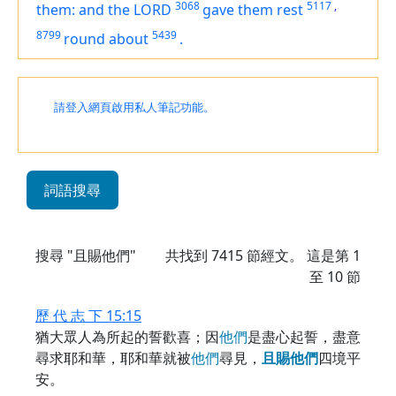
3068
5117
,
them: and the LORD
gave them rest
8799
5439
round about
.
請登入網頁啟用私人筆記功能。
詞語搜尋
搜尋 "且賜他們"
共找到
7415
節經文。 這是第 1
至 10 節
歷 代 志 下 15:15
猶大眾人為所起的誓歡喜；因
他
們
是盡心起誓，盡意
尋求耶和華，耶和華就被
他
們
尋見，
且
賜
他
們
四境平
安。