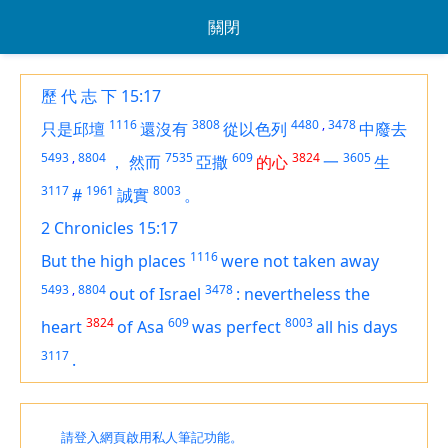
關閉
歷 代 志 下 15:17
1116
3808
4480
,
3478
只是邱壇
還沒有
從以色列
中廢去
5493
,
8804
7535
609
3824
3605
，
然而
亞撒
的心
一
生
3117
1961
8003
#
誠實
。
2 Chronicles 15:17
1116
But the high places
were not taken away
5493
,
8804
3478
out of Israel
:
nevertheless the
3824
609
8003
heart
of Asa
was perfect
all his days
3117
.
請登入網頁啟用私人筆記功能。