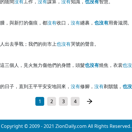
的陰間
沒
有
工作，
沒
有
謀算，
沒
有
知識，
也
沒
有
智慧。
腫，與新打的傷痕，都
沒
有
收口，
沒
有
纏裹，
也
沒
有
用膏滋潤。
人出去爭戰；我們的街市上
也
沒
有
哭號的聲音。
這三個人，見火無力傷他們的身體，頭髮
也
沒
有
燒焦，衣裳
也
沒
的日子，直到王平平安安地回來，
沒
有
修腳，
沒
有
剃鬍鬚，
也
沒
1
2
3
4
Copyright © 2009 - 2021 ZionDaily.com All Rights Reserved.