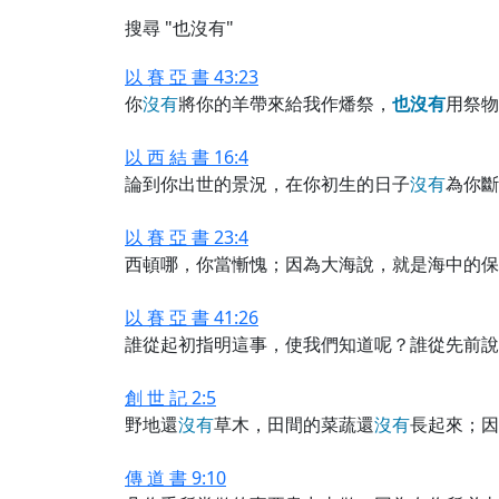
搜尋 "也沒有"
以 賽 亞 書 43:23
你
沒
有
將你的羊帶來給我作燔祭，
也
沒
有
用祭物
以 西 結 書 16:4
論到你出世的景況，在你初生的日子
沒
有
為你斷
以 賽 亞 書 23:4
西頓哪，你當慚愧；因為大海說，就是海中的保
以 賽 亞 書 41:26
誰從起初指明這事，使我們知道呢？誰從先前說
創 世 記 2:5
野地還
沒
有
草木，田間的菜蔬還
沒
有
長起來；因
傳 道 書 9:10