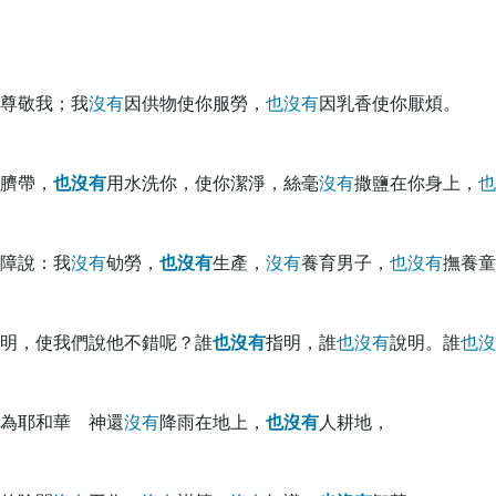
尊敬我；我
沒
有
因供物使你服勞，
也
沒
有
因乳香使你厭煩。
臍帶，
也
沒
有
用水洗你，使你潔淨，絲毫
沒
有
撒鹽在你身上，
也
障說：我
沒
有
劬勞，
也
沒
有
生產，
沒
有
養育男子，
也
沒
有
撫養童
明，使我們說他不錯呢？誰
也
沒
有
指明，誰
也
沒
有
說明。誰
也
沒
為耶和華 神還
沒
有
降雨在地上，
也
沒
有
人耕地，