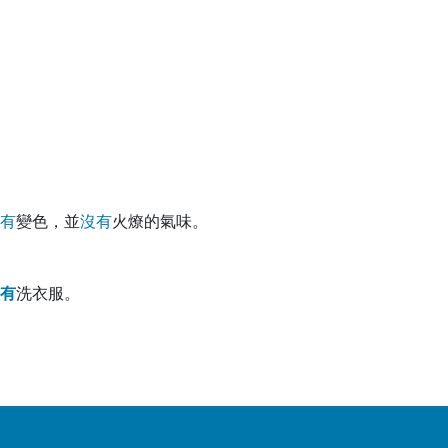
有
變色，並
沒
有
火燎的氣味。
有
洗衣服。