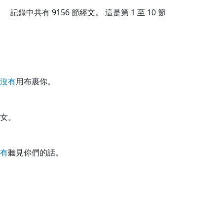
記錄中共有
9156
節經文。 這是第 1 至 10 節
沒
有
用布裹你。
女。
有
聽見你們的話。