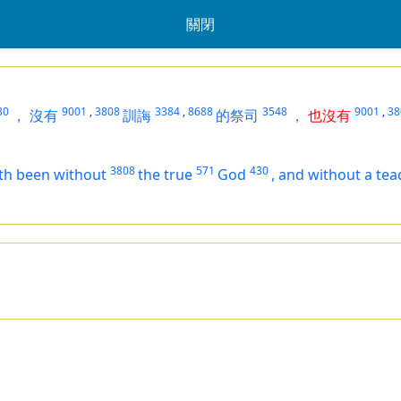
關閉
30
9001
,
3808
3384
,
8688
3548
9001
,
38
，
沒有
訓誨
的祭司
，
也沒有
3808
571
430
th been
without
the true
God
,
and without a tea