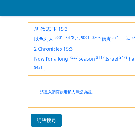
歷 代 志 下 15:3
9001
,
3478
9001
,
3808
571
4
以色列人
不
信真
神
2 Chronicles 15:3
7227
3117
3478
Now for a long
season
Israel
ha
8451
.
請登入網頁啟用私人筆記功能。
詞語搜尋