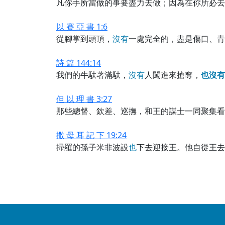
凡你手所當做的事要盡力去做；因為在你所必去
以 賽 亞 書 1:6
從腳掌到頭頂，
沒
有
一處完全的，盡是傷口、青
詩 篇 144:14
我們的牛馱著滿馱，
沒
有
人闖進來搶奪，
也
沒
有
但 以 理 書 3:27
那些總督、欽差、巡撫，和王的謀士一同聚集看
撒 母 耳 記 下 19:24
掃羅的孫子米非波設
也
下去迎接王。他自從王去