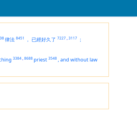
08
8451
7227
,
3117
律法
，
已經好久了
；
3384
,
8688
3548
ching
priest
,
and without law