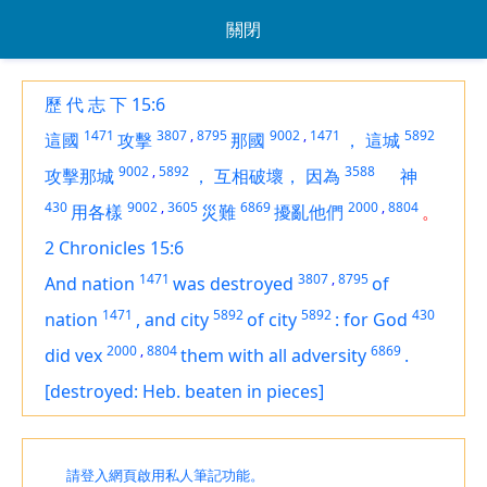
關閉
歷 代 志 下 15:6
1471
3807
,
8795
9002
,
1471
5892
這國
攻擊
那國
，
這城
9002
,
5892
3588
攻擊那城
，
互相破壞，
因為
神
430
9002
,
3605
6869
2000
,
8804
用各樣
災難
擾亂他們
。
2 Chronicles 15:6
1471
3807
,
8795
And nation
was destroyed
of
1471
5892
5892
430
nation
,
and city
of city
:
for God
2000
,
8804
6869
did vex
them with all adversity
.
[destroyed: Heb. beaten in pieces]
請登入網頁啟用私人筆記功能。