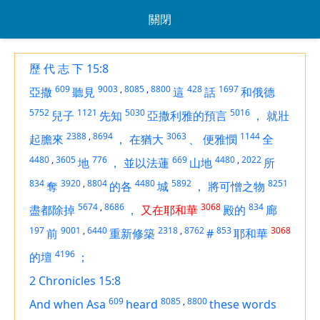
關閉
歷 代 志 下 15:8
609
9003
,
8085
,
8800
428
1697
亞撒
聽見
這
話
和俄德
5752
1121
5030
5016
兒子
先知
亞撒利雅的預言
，
就壯
2388
,
8694
3063
1144
起膽來
，
在猶大
、
便雅憫
全
4480
,
3605
776
669
4480
,
2022
地
，
並以法蓮
山地
所
834
3920
,
8804
4480
5892
8251
奪
的各
城
，
將可憎之物
5674
,
8686
3068
834
盡都除掉
，
又在耶和華
殿的
廊
197
9001
,
6440
2318
,
8762
853
3068
前
重新修築
#
耶和華
4196
的壇
；
2 Chronicles 15:8
609
8085
,
8800
And when Asa
heard
these words