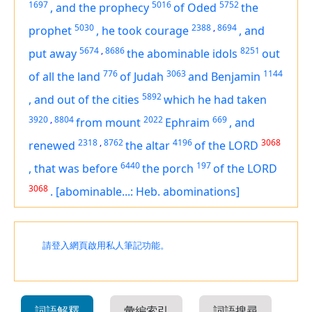
1697
5016
5752
,
and the prophecy
of Oded
the
5030
2388
,
8694
prophet
,
he took courage
,
and
5674
,
8686
8251
put away
the abominable idols
out
776
3063
1144
of all the land
of Judah
and Benjamin
5892
,
and out of the cities
which he had taken
3920
,
8804
2022
669
from mount
Ephraim
,
and
2318
,
8762
4196
3068
renewed
the altar
of the LORD
6440
197
,
that
was
before
the porch
of the LORD
3068
.
[abominable...: Heb. abominations]
請登入網頁啟用私人筆記功能。
詞語解釋
彙編索引
詞語搜尋