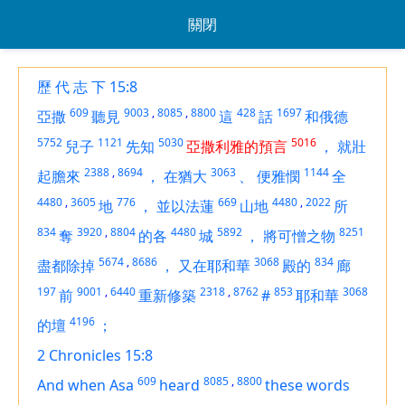
關閉
歷 代 志 下 15:8
609
9003
,
8085
,
8800
428
1697
亞撒
聽見
這
話
和俄德
5752
1121
5030
5016
兒子
先知
亞撒利雅的預言
，
就壯
2388
,
8694
3063
1144
起膽來
，
在猶大
、
便雅憫
全
4480
,
3605
776
669
4480
,
2022
地
，
並以法蓮
山地
所
834
3920
,
8804
4480
5892
8251
奪
的各
城
，
將可憎之物
5674
,
8686
3068
834
盡都除掉
，
又在耶和華
殿的
廊
197
9001
,
6440
2318
,
8762
853
3068
前
重新修築
#
耶和華
4196
的壇
；
2 Chronicles 15:8
609
8085
,
8800
And when Asa
heard
these words