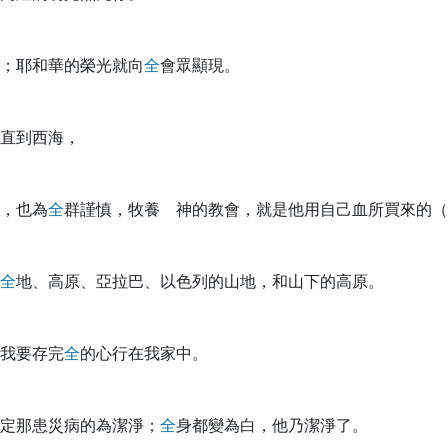
；耶和華的榮光就向
全
會眾顯現。
直到西海，
，也為
全
群謹慎，牧養 神的教會，就是他用自己血所買來的（
全
地、高原、亞拉巴、以色列的山地，和山下的高原。
我要存完
全
的心行在我家中。
要定那患災病的為潔淨；
全
身都變為白，他乃潔淨了。