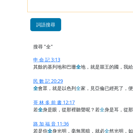
詞語搜尋
搜尋 "全"
申 命 記 3:13
其餘的基列地和巴珊
全
地，就是噩王的國，我給
民 數 記 20:29
全
會眾，就是以色列
全
家，見亞倫已經死了，便
哥 林 多 前 書 12:17
若
全
身是眼，從那裡聽聲呢？若
全
身是耳，從那
路 加 福 音 11:36
若是你
全
身光明，毫無黑暗，就必
全
然光明，如