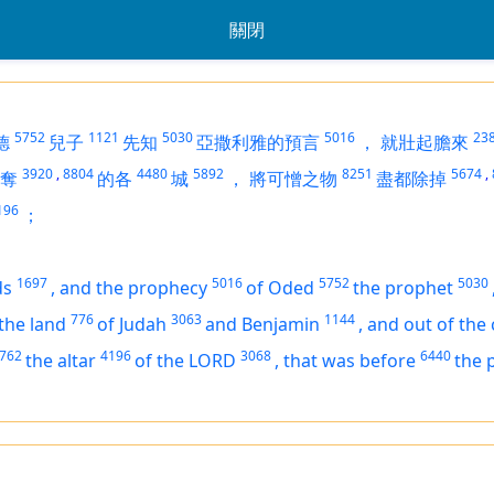
關閉
5752
1121
5030
5016
23
德
兒子
先知
亞撒利雅的預言
，
就壯起膽來
3920
,
8804
4480
5892
8251
5674
,
奪
的各
城
，
將可憎之物
盡都除掉
196
；
1697
5016
5752
5030
ds
,
and the prophecy
of Oded
the prophet
776
3063
1144
 the land
of Judah
and Benjamin
,
and out of the 
762
4196
3068
6440
the altar
of the LORD
,
that
was
before
the 