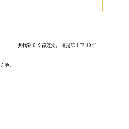
共找到
819
節經文。 這是第 1 至 10 節
之地。