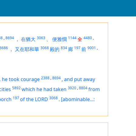
88
,
8694
3063
1144
4480
,
，
在猶大
、
便雅憫
全
8686
3068
834
197
9001
,
，
又在耶和華
殿的
廊
前
2388
,
8694
,
he took courage
,
and put away
5892
3920
,
8804
cities
which he had taken
from
197
3068
porch
of the LORD
.
[abominable...: