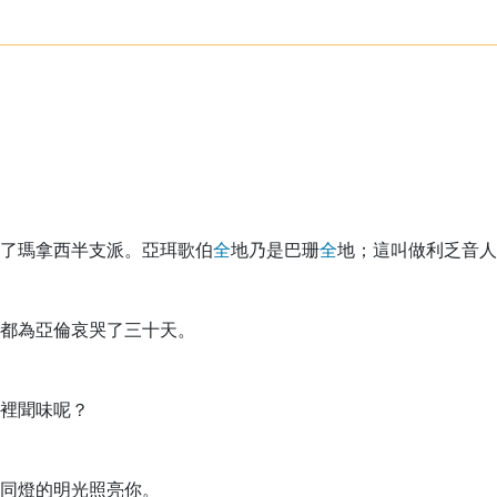
了瑪拿西半支派。亞珥歌伯
全
地乃是巴珊
全
地；這叫做利乏音人
都為亞倫哀哭了三十天。
裡聞味呢？
同燈的明光照亮你。