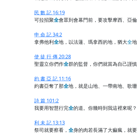
民 數 記 16:19
可拉招聚
全
會眾到會幕門前，要攻擊摩西、亞倫
申 命 記 34:2
拿弗他利
全
地，以法蓮、瑪拿西的地，猶大
全
地
使 徒 行 傳 20:28
聖靈立你們作
全
群的監督，你們就當為自己謹慎
約 書 亞 記 11:16
約書亞奪了那
全
地，就是山地、一帶南地、歌珊
詩 篇 101:2
我要用智慧行完
全
的道。你幾時到我這裡來呢？
利 未 記 13:13
祭司就要察看，
全
身的肉若長滿了大痲瘋，就