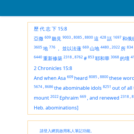
歷 代 志 下 15:8
609
9003
,
8085
,
8800
428
1697
亞撒
聽見
這
話
和俄
3605
776
669
4480
,
2022
834
地
，
並以法蓮
山地
所
6440
2318
,
8762
853
3068
4
重新修築
#
耶和華
的壇
2 Chronicles 15:8
609
8085
,
8800
And when Asa
heard
these wor
5674
,
8686
8251
the abominable idols
out of all
2022
669
2318
,
8
mount
Ephraim
,
and renewed
Heb. abominations]
請登入網頁啟用私人筆記功能。