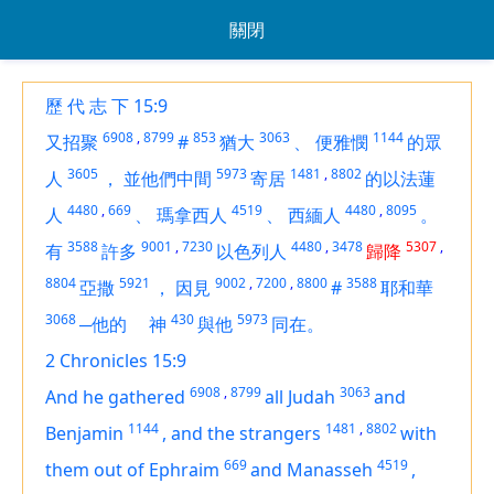
關閉
歷 代 志 下 15:9
6908
,
8799
853
3063
1144
又招聚
#
猶大
、
便雅憫
的眾
3605
5973
1481
,
8802
人
，
並他們中間
寄居
的以法蓮
4480
,
669
4519
4480
,
8095
人
、
瑪拿西人
、
西緬人
。
3588
9001
,
7230
4480
,
3478
5307
,
有
許多
以色列人
歸降
8804
5921
9002
,
7200
,
8800
3588
亞撒
，
因見
#
耶和華
3068
430
5973
─他的
神
與他
同在。
2 Chronicles 15:9
6908
,
8799
3063
And he gathered
all Judah
and
1144
1481
,
8802
Benjamin
,
and the strangers
with
669
4519
them out of Ephraim
and Manasseh
,