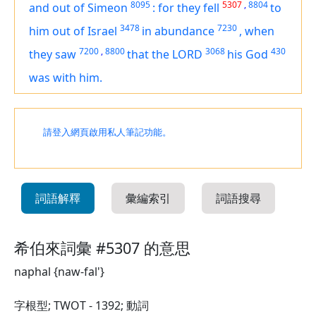
8095
5307
,
8804
and out of Simeon
:
for they fell
to
3478
7230
him out of Israel
in abundance
,
when
7200
,
8800
3068
430
they saw
that the LORD
his God
was
with him.
請登入網頁啟用私人筆記功能。
詞語解釋
彙編索引
詞語搜尋
希伯來詞彙 #5307 的意思
naphal {naw-fal'}
字根型; TWOT - 1392; 動詞