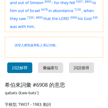
8095
5307
,
8804
and out of Simeon
:
for they fell
to
3478
7230
him out of Israel
in abundance
,
when
7200
,
8800
3068
430
they saw
that the LORD
his God
was
with him.
請登入網頁啟用私人筆記功能。
詞語解釋
彙編索引
詞語搜尋
希伯來詞彙 #6908 的意思
qabats {kaw-bats'}
字根型; TWOT - 1983; 動詞