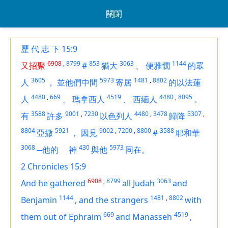
關閉
歷 代 志 下 15:9
6908
,
8799
853
3063
1144
又招聚
#
猶大
、
便雅憫
的眾
3605
5973
1481
,
8802
人
，
並他們中間
寄居
的以法蓮
4480
,
669
4519
4480
,
8095
人
、
瑪拿西人
、
西緬人
。
3588
9001
,
7230
4480
,
3478
5307
,
有
許多
以色列人
歸降
8804
5921
9002
,
7200
,
8800
3588
亞撒
，
因見
#
耶和華
3068
430
5973
─他的
神
與他
同在。
2 Chronicles 15:9
6908
,
8799
3063
And he gathered
all Judah
and
1144
1481
,
8802
Benjamin
,
and the strangers
with
669
4519
them out of Ephraim
and Manasseh
,