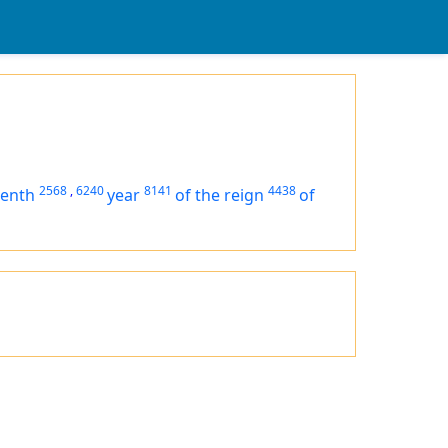
2568
,
6240
8141
4438
eenth
year
of the reign
of