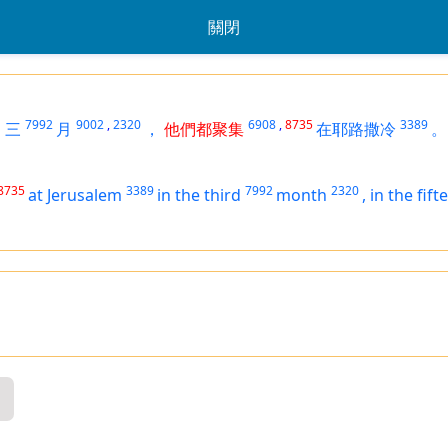
關閉
1
7992
9002
,
2320
6908
,
8735
3389
三
月
，
他們都聚集
在耶路撒冷
。
8735
3389
7992
2320
at Jerusalem
in the third
month
,
in the fift