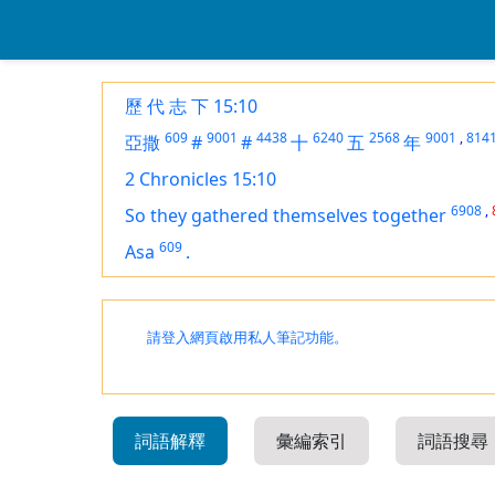
歷 代 志 下 15:10
609
9001
4438
6240
2568
9001
,
814
亞撒
#
#
十
五
年
2 Chronicles 15:10
6908
,
So they gathered themselves together
609
Asa
.
請登入網頁啟用私人筆記功能。
詞語解釋
彙編索引
詞語搜尋