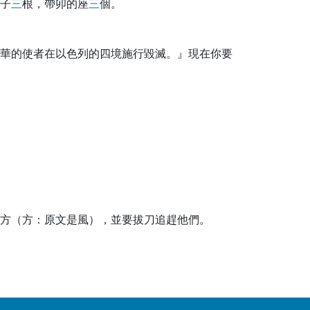
子
三
根，帶卯的座
三
個。
華的使者在以色列的四境施行毀滅。』現在你要
方（方：原文是風），並要拔刀追趕他們。