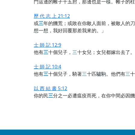
門這邊的帷子十五肘，那邊也是一樣。帷子的柱
歷 代 志 上 21:12
或
三
年的饑荒；或敗在你敵人面前，被敵人的刀
想一想，我好回覆那差我來的。」
士 師 記 12:9
他有
三
十個兒子，
三
十女兒；女兒都嫁出去了。
士 師 記 10:4
他有
三
十個兒子，騎著
三
十匹驢駒。他們有
三
十
以 西 結 書 5:12
你的民
三
分之一必遭瘟疫而死，在你中間必因饑