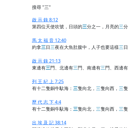
搜尋 "三"
啟 示 錄 8:12
第四位天使吹號，日頭的
三
分之一，月亮的
三
分
馬 太 福 音 12:40
約拿
三
日
三
夜在大魚肚腹中，人子也要這樣
三
日
啟 示 錄 21:13
東邊有
三
門、北邊有
三
門、南邊有
三
門、西邊有
列 王 紀 上 7:25
有十二隻銅牛馱海：
三
隻向北，
三
隻向西，
三
隻
歷 代 志 下 4:4
有十二隻銅牛馱海：
三
隻向北，
三
隻向西，
三
隻
出 埃 及 記 38:14