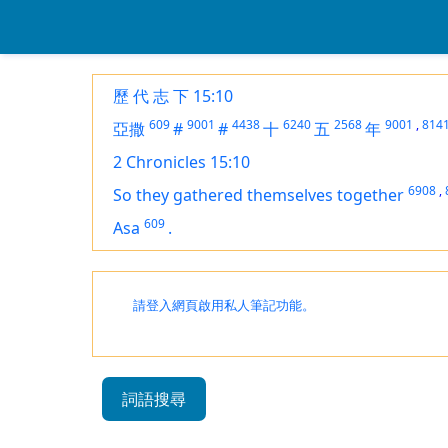
歷 代 志 下 15:10
609
9001
4438
6240
2568
9001
,
814
亞撒
#
#
十
五
年
2 Chronicles 15:10
6908
,
So they gathered themselves together
609
Asa
.
請登入網頁啟用私人筆記功能。
詞語搜尋