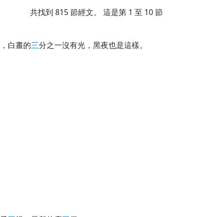
共找到
815
節經文。 這是第 1 至 10 節
，白晝的
三
分之一沒有光，黑夜也是這樣。