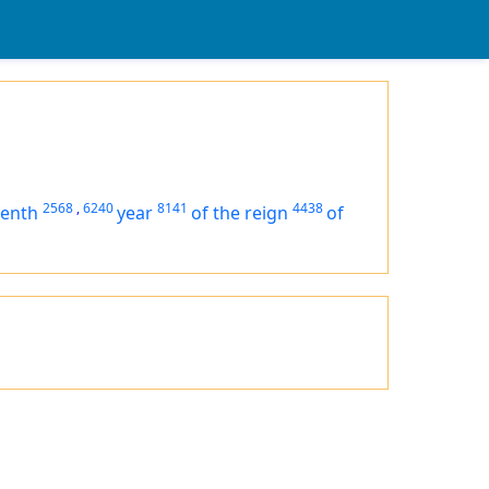
2568
,
6240
8141
4438
eenth
year
of the reign
of