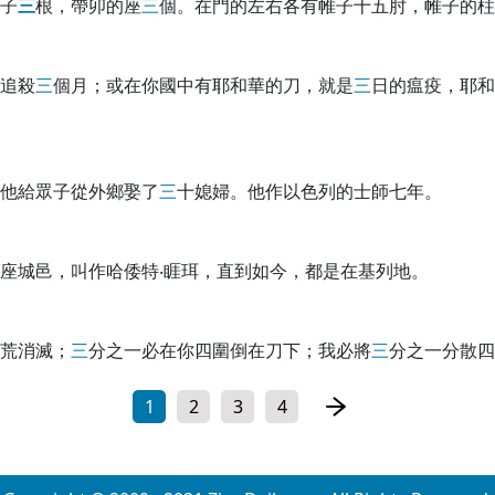
子
三
根，帶卯的座
三
個。在門的左右各有帷子十五肘，帷子的柱
追殺
三
個月；或在你國中有耶和華的刀，就是
三
日的瘟疫，耶和
他給眾子從外鄉娶了
三
十媳婦。他作以色列的士師七年。
座城邑，叫作哈倭特‧睚珥，直到如今，都是在基列地。
荒消滅；
三
分之一必在你四圍倒在刀下；我必將
三
分之一分散四
1
2
3
4