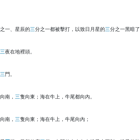
之一、星辰的
三
分之一都被擊打，以致日月星的
三
分之一黑暗了
三
夜在地裡頭。
三
門。
向南，
三
隻向東；海在牛上，牛尾都向內。
向南，
三
隻向東；海在牛上，牛尾向內；