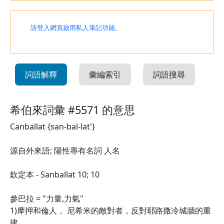
請登入網頁啟用私人筆記功能。
詞語解釋
彙編索引
詞語搜尋
希伯來詞彙 #5571 的意思
Canballat {san-bal-lat'}
源自外來語; 陽性專有名詞 人名
欽定本 - Sanballat 10; 10
參巴拉 = "力量,力氣"
1)摩押和倫人， 尼希米的敵對者，反對耶路撒冷城牆的重
建。