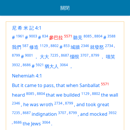
關閉
尼 希 米 記 4:1
1961
9003
834
5571
8085
,
8804
3588
#
#
#
參巴拉
聽見
#
587
1129
,
8802
853
2346
2734
,
我們
修造
#
城牆
就發怒
8799
9001
7235
,
8687
3707
,
8799
#
，
大大
惱恨
，
嗤笑
3932
,
8686
5921
3064
#
猶大人
，
Nehemiah 4:1
5571
But it came to pass, that when Sanballat
8085
,
8804
1129
,
8802
heard
that we builded
the wall
2346
2734
,
8799
,
he was wroth
,
and took great
7235
,
8687
3707
,
8799
3932
indignation
,
and mocked
,
8686
3064
the Jews
.