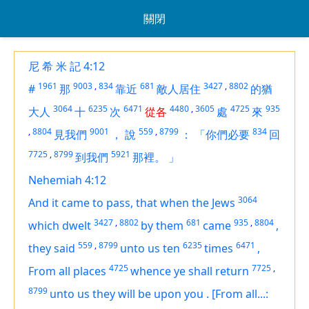
關閉
尼 希 米 記 4:12
1961
9003
,
834
681
3427
,
8802
#
那
靠近
敵人居住
的猶
3064
6235
6471
4480
,
3605
4725
935
大人
十
次
從各
處
來
,
8804
9001
559
,
8799
834
見我們
，
說
：
「你們必要
回
7725
,
8799
5921
到我們
那裡。
」
Nehemiah 4:12
3064
And it came to pass, that when the Jews
3427
,
8802
681
935
,
8804
which dwelt
by them
came
,
559
,
8799
6235
6471
they said
unto us ten
times
,
4725
7725
,
From all places
whence ye shall return
8799
unto us
they will be upon you
.
[From all...: