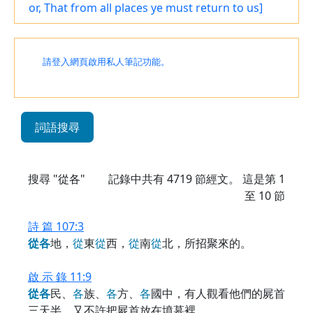
or, That from all places ye must return to us]
請登入網頁啟用私人筆記功能。
詞語搜尋
搜尋 "從各"
記錄中共有
4719
節經文。 這是第 1
至 10 節
詩 篇 107:3
從
各
地，
從
東
從
西，
從
南
從
北，所招聚來的。
啟 示 錄 11:9
從
各
民、
各
族、
各
方、
各
國中，有人觀看他們的屍首
三天半，又不許把屍首放在墳墓裡。