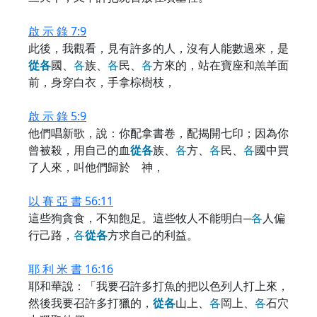
啟 示 錄 7:9
此後，我觀看，見有許多的人，沒有人能數過來，是
從
各
國、
各
族、
各
民、
各
方來的，站在寶座和羔羊面
前，身穿白衣，手拿棕樹枝，
啟 示 錄 5:9
他們唱新歌，說：你配拿書卷，配揭開七印；因為你
曾被殺，用自己的血
從
各
族、
各
方、
各
民、
各
國中買
了人來，叫他們歸於 神，
以 賽 亞 書 56:11
這些狗貪食，不知飽足。這些牧人不能明白─
各
人偏
行己路，
各
從
各
方求自己的利益。
耶 利 米 書 16:16
耶和華說：「我要召許多打魚的把以色列人打上來，
然後我要召許多打獵的，
從
各
山上、
各
岡上、
各
石穴