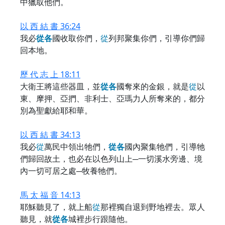
中獵取他們。
以 西 結 書 36:24
我必
從
各
國收取你們，
從
列邦聚集你們，引導你們歸
回本地。
歷 代 志 上 18:11
大衛王將這些器皿，並
從
各
國奪來的金銀，就是
從
以
東、摩押、亞捫、非利士、亞瑪力人所奪來的，都分
別為聖獻給耶和華。
以 西 結 書 34:13
我必
從
萬民中領出牠們，
從
各
國內聚集牠們，引導牠
們歸回故土，也必在以色列山上─一切溪水旁邊、境
內一切可居之處─牧養牠們。
馬 太 福 音 14:13
耶穌聽見了，就上船
從
那裡獨自退到野地裡去。眾人
聽見，就
從
各
城裡步行跟隨他。