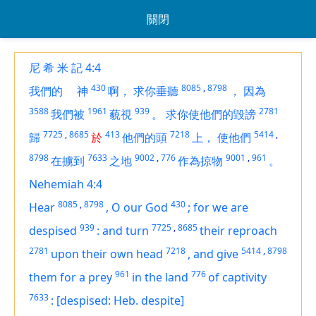
關閉
尼 希 米 記 4:4
430
8085
,
8798
我們的
神
啊，
求你垂聽
，
因為
3588
1961
939
2781
我們被
藐視
。
求你使他們的毀謗
7725
,
8685
413
7218
5414
,
歸
於
他們的頭
上，
使他們
8798
7633
9002
,
776
9001
,
961
在擄到
之地
作為掠物
。
Nehemiah 4:4
8085
,
8798
430
Hear
,
O our God
;
for we are
939
7725
,
8685
despised
:
and turn
their reproach
2781
7218
5414
,
8798
upon their own head
,
and give
961
776
them for a prey
in the land
of captivity
7633
:
[despised: Heb. despite]