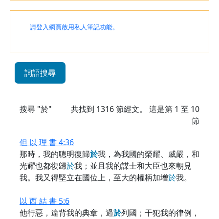
請登入網頁啟用私人筆記功能。
詞語搜尋
搜尋 "於"
共找到
1316
節經文。 這是第 1 至 10
節
但 以 理 書 4:36
那時，我的聰明復歸
於
我，為我國的榮耀、威嚴，和
光耀也都復歸
於
我；並且我的謀士和大臣也來朝見
我。我又得堅立在國位上，至大的權柄加增
於
我。
以 西 結 書 5:6
他行惡，違背我的典章，過
於
列國；干犯我的律例，