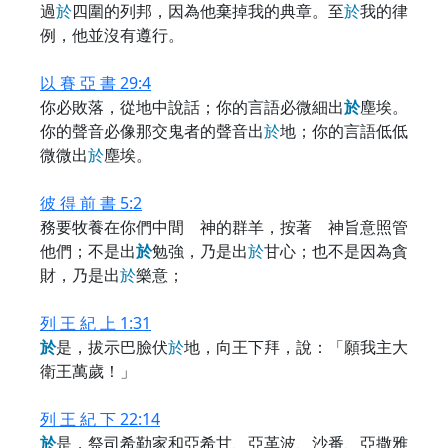
過
於
四圍的列邦，因為他棄掉我的典章。至
於
我的律
例，他並沒有遵行。
以 賽 亞 書 29:4
你必敗落，從地中說話；你的言語必微細出
於
塵埃。
你的聲音必像那交鬼者的聲音出
於
地；你的言語低低
微微出
於
塵埃。
彼 得 前 書 5:2
務要牧養在你們中間 神的群羊，按著 神旨意照管
他們；不是出
於
勉強，乃是出
於
甘心；也不是因為貪
財，乃是出
於
樂意；
列 王 紀 上 1:31
於
是，拔示巴臉伏
於
地，向王下拜，說：「願我主大
衛王萬歲！」
列 王 紀 下 22:14
於
是，祭司希勒家和亞希甘、亞革波、沙番、亞撒雅