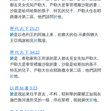
都去見女先知戶勒大。戶勒大是掌管禮服沙龍的妻；
沙龍是哈珥哈斯的孫子、特瓦的兒子。戶勒大住在耶
路撒冷第二區。他們請問
於
他。
歷 代 志 下 25:21
於
是以色列王約阿施上來，在猶大的伯‧示麥與猶大
王亞瑪謝相見
於
戰場。
歷 代 志 下 34:22
於
是，希勒家和王所派的眾人都去見女先知戶勒大。
戶勒大是掌管禮服沙龍的妻，沙龍是哈斯拉的孫子、
特瓦的兒子。戶勒大住在耶路撒冷第二區；他們請問
於
他。
以 西 結 書 3:23
於
是我起來往平原去，不料，耶和華的榮耀正如我在
迦巴魯河邊所見的一樣，停在那裡，我就俯伏
於
地。