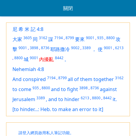
關閉
尼 希 米 記 4:8
3605
3162
7194
,
8799
9001
,
935
,
8800
大家
同
謀
要來
攻
9001
,
3898
,
8736
9002
,
3389
9001
,
6213
擊
耶路撒冷
，
使
,
8800
9001
8442
城
內擾亂
。
Nehemiah 4:8
7194
,
8799
3162
And conspired
all of them together
935
,
8800
3898
,
8736
to come
and
to fight
against
3389
6213
,
8800
,
8442
Jerusalem
,
and to hinder
it.
[to hinder...: Heb. to make an error to it]
請登入網頁啟用私人筆記功能。