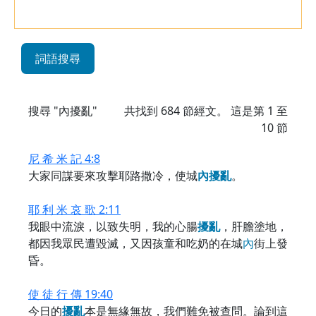
詞語搜尋
搜尋 "內擾亂"
共找到
684
節經文。 這是第 1 至
10 節
尼 希 米 記 4:8
大家同謀要來攻擊耶路撒冷，使城
內
擾
亂
。
耶 利 米 哀 歌 2:11
我眼中流淚，以致失明，我的心腸
擾
亂
，肝膽塗地，
都因我眾民遭毀滅，又因孩童和吃奶的在城
內
街上發
昏。
使 徒 行 傳 19:40
今日的
擾
亂
本是無緣無故，我們難免被查問。論到這