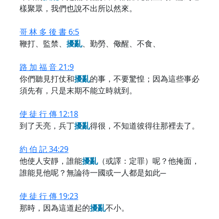
樣聚眾，我們也說不出所以然來。
哥 林 多 後 書 6:5
鞭打、監禁、
擾
亂
、勤勞、儆醒、不食、
路 加 福 音 21:9
你們聽見打仗和
擾
亂
的事，不要驚惶；因為這些事必
須先有，只是末期不能立時就到。
使 徒 行 傳 12:18
到了天亮，兵丁
擾
亂
得很，不知道彼得往那裡去了。
約 伯 記 34:29
他使人安靜，誰能
擾
亂
（或譯：定罪）呢？他掩面，
誰能見他呢？無論待一國或一人都是如此─
使 徒 行 傳 19:23
那時，因為這道起的
擾
亂
不小。