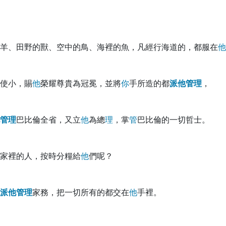
羊、田野的獸、空中的鳥、海裡的魚，凡經行海道的，都服在
他
使小，賜
他
榮耀尊貴為冠冕，並將
你
手所造的都
派
他
管
理
，
管
理
巴比倫全省，又立
他
為總
理
，掌
管
巴比倫的一切哲士。
家裡的人，按時分糧給
他
們呢？
派
他
管
理
家務，把一切所有的都交在
他
手裡。