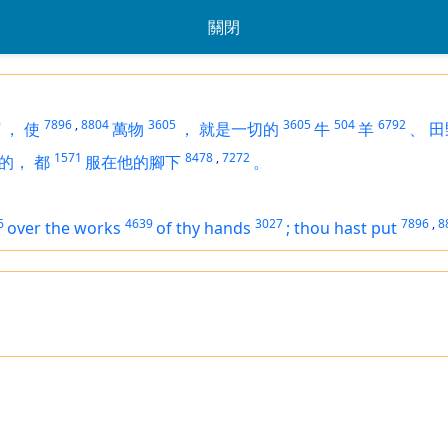
關閉
9
7896
,
8804
3605
3605
504
6792
，
使
萬物
，
就是一切的
牛
羊
、
田
1571
8478
,
7272
的，
都
服在他的腳下
。
6
4639
3027
7896
,
8
over the works
of thy hands
;
thou hast put