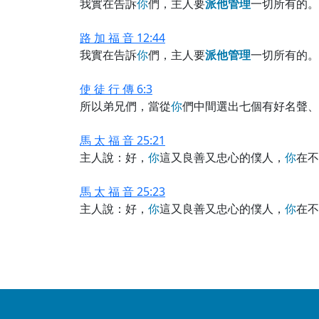
我實在告訴
你
們，主人要
派
他
管
理
一切所有的。
路 加 福 音 12:44
我實在告訴
你
們，主人要
派
他
管
理
一切所有的。
使 徒 行 傳 6:3
所以弟兄們，當從
你
們中間選出七個有好名聲、
馬 太 福 音 25:21
主人說：好，
你
這又良善又忠心的僕人，
你
在不
馬 太 福 音 25:23
主人說：好，
你
這又良善又忠心的僕人，
你
在不