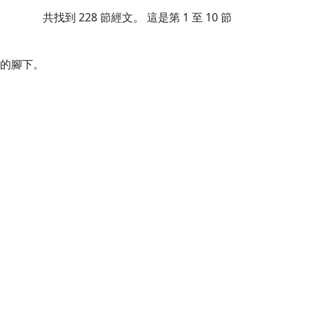
共找到
228
節經文。 這是第 1 至 10 節
的腳下。