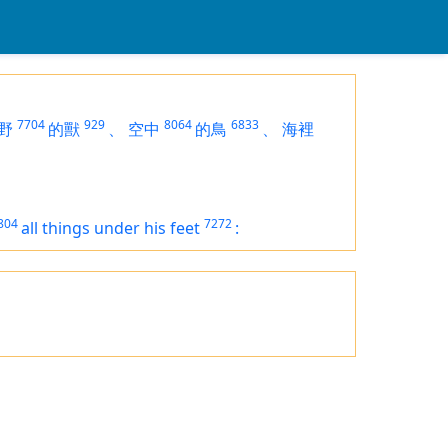
7704
929
8064
6833
野
的獸
、
空中
的鳥
、
海裡
804
7272
all
things
under his feet
: