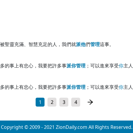
被聖靈充滿、智慧充足的人，我們就
派
他
們
管
理
這事。
多的事上有忠心，我要把許多事
派
你
管
理
；可以進來享受
你
主人
多的事上有忠心，我要把許多事
派
你
管
理
；可以進來享受
你
主人
1
2
3
4
Copyright © 2009 - 2021 ZionDaily.com All Rights Reserved.