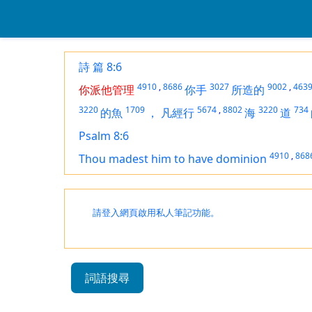
詩 篇 8:6
4910
,
8686
3027
9002
,
463
你派他管理
你手
所造的
3220
1709
5674
,
8802
3220
734
的魚
，
凡經行
海
道
Psalm 8:6
4910
,
868
Thou madest him to have dominion
請登入網頁啟用私人筆記功能。
詞語搜尋