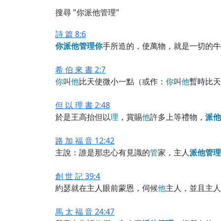
搜尋 "你派他管理"
詩 篇 8:6
你
派
他
管
理
你
手所造的，使萬物，就是一切的牛
希 伯 來 書 2:7
你
叫
他
比天使微小一點（或作：
你
叫
他
暫時比天
但 以 理 書 2:48
於是王高抬但以
理
，賞賜
他
許多上等禮物，
派
他
路 加 福 音 12:42
主說：誰是那忠心有見識的
管
家，主人
派
他
管
理
創 世 記 39:4
約瑟就在主人眼前蒙恩，伺候
他
主人，並且主人
馬 太 福 音 24:47