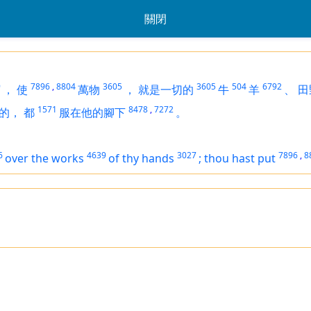
關閉
9
7896
,
8804
3605
3605
504
6792
，
使
萬物
，
就是一切的
牛
羊
、
田
1571
8478
,
7272
的，
都
服在他的腳下
。
6
4639
3027
7896
,
8
over the works
of thy hands
;
thou hast put