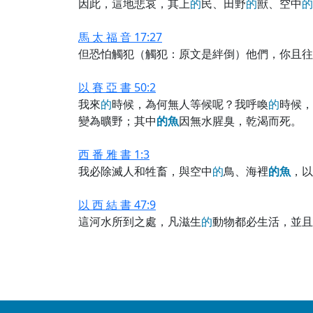
因此，這地悲哀，其上
的
民、田野
的
獸、空中
的
馬 太 福 音 17:27
但恐怕觸犯（觸犯：原文是絆倒）他們，你且往
以 賽 亞 書 50:2
我來
的
時候，為何無人等候呢？我呼喚
的
時候，
變為曠野；其中
的
魚
因無水腥臭，乾渴而死。
西 番 雅 書 1:3
我必除滅人和牲畜，與空中
的
鳥、海裡
的
魚
，以
以 西 結 書 47:9
這河水所到之處，凡滋生
的
動物都必生活，並且