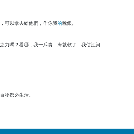
，可以拿去給他們，作你我
的
稅銀。
之力嗎？看哪，我一斥責，海就乾了；我使江河
百物都必生活。