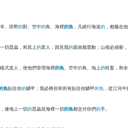
羊、田野
的
獸、空中
的
鳥、海裡
的
魚
，凡經行海道
的
，都服在他
一切昆蟲，和其上
的
眾人，因見我
的
面就都震動；山嶺必崩裂，
樣式造人，使他們管理海裡
的
魚
、空中
的
鳥、地上
的
牲畜，和全
的
魚
貼住你
的
鱗甲；我必將你和所有貼住你鱗甲
的
魚
，從江河中
，連地上一切
的
昆蟲並海裡一切
的
魚
都交付你們
的
手。