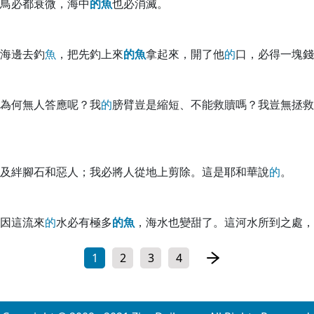
鳥必都衰微，海中
的
魚
也必消滅。
海邊去釣
魚
，把先釣上來
的
魚
拿起來，開了他
的
口，必得一塊錢
為何無人答應呢？我
的
膀臂豈是縮短、不能救贖嗎？我豈無拯救
及絆腳石和惡人；我必將人從地上剪除。這是耶和華說
的
。
因這流來
的
水必有極多
的
魚
，海水也變甜了。這河水所到之處，
1
2
3
4