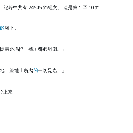
記錄中共有
24545
節經文。 這是第 1 至 10 節
的
腳下。
陡巖必塌陷，牆垣都必坍倒。」
地，並地上所爬
的
一切昆蟲。」
拉上來，