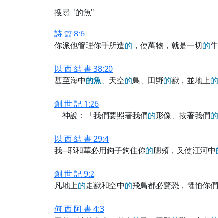
搜尋 "的魚"
詩 篇 8:6
你派他管理你手所造
的
，使萬物，就是一切
的
牛
以 西 結 書 38:20
甚至海中
的
魚
、天空
的
鳥、田野
的
獸，並地上
的
創 世 記 1:26
神說：「我們要照著我們
的
形像、按著我們
的
以 西 結 書 29:4
我─耶和華必用鉤子鉤住你
的
腮頰，又使江河中
創 世 記 9:2
凡地上
的
走獸和空中
的
飛鳥都必驚恐，懼怕你們
何 西 阿 書 4:3