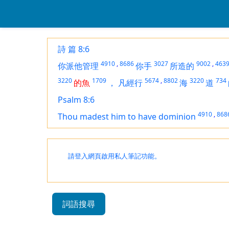
詩 篇 8:6
4910
,
8686
3027
9002
,
463
你派他管理
你手
所造的
3220
1709
5674
,
8802
3220
734
的魚
，
凡經行
海
道
Psalm 8:6
4910
,
868
Thou madest him to have dominion
請登入網頁啟用私人筆記功能。
詞語搜尋