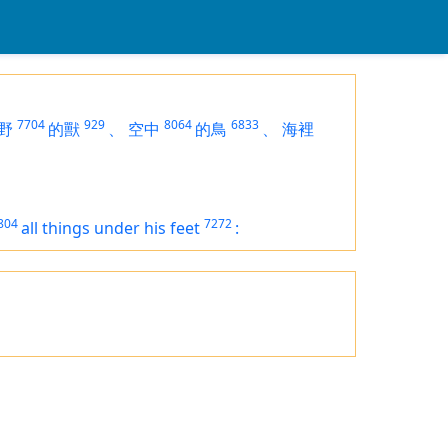
7704
929
8064
6833
野
的獸
、
空中
的鳥
、
海裡
804
7272
all
things
under his feet
: