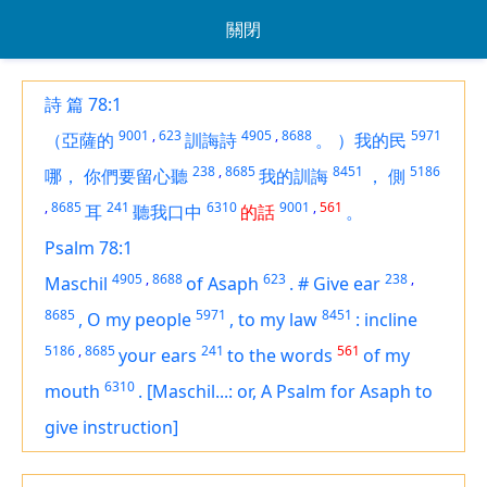
關閉
詩 篇 78:1
9001
,
623
4905
,
8688
5971
（亞薩的
訓誨詩
。
）我的民
238
,
8685
8451
5186
哪，
你們要留心聽
我的訓誨
，
側
,
8685
241
6310
9001
,
561
耳
聽我口中
的話
。
Psalm 78:1
4905
,
8688
623
238
,
Maschil
of Asaph
.
#
Give ear
8685
5971
8451
,
O my people
,
to
my law
:
incline
5186
,
8685
241
561
your ears
to the words
of my
6310
mouth
.
[Maschil...: or, A Psalm for Asaph to
give instruction]