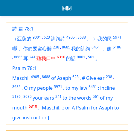
關閉
詩 篇 78:1
9001
,
623
4905
,
8688
5971
（亞薩的
訓誨詩
。
）我的民
238
,
8685
8451
5186
哪，
你們要留心聽
我的訓誨
，
側
,
8685
241
6310
9001
,
561
耳
聽我口中
的話
。
Psalm 78:1
4905
,
8688
623
238
,
Maschil
of Asaph
.
#
Give ear
8685
5971
8451
,
O my people
,
to
my law
:
incline
5186
,
8685
241
561
your ears
to the words
of my
6310
mouth
.
[Maschil...: or, A Psalm for Asaph to
give instruction]