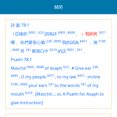
關閉
詩 篇 78:1
9001
,
623
4905
,
8688
5971
（亞薩的
訓誨詩
。
）我的民
238
,
8685
8451
5186
哪，
你們要留心聽
我的訓誨
，
側
,
8685
241
6310
9001
,
561
耳
聽我口中
的話
。
Psalm 78:1
4905
,
8688
623
238
,
Maschil
of Asaph
.
#
Give ear
8685
5971
8451
,
O my people
,
to
my law
:
incline
5186
,
8685
241
561
your ears
to the words
of my
6310
mouth
.
[Maschil...: or, A Psalm for Asaph to
give instruction]