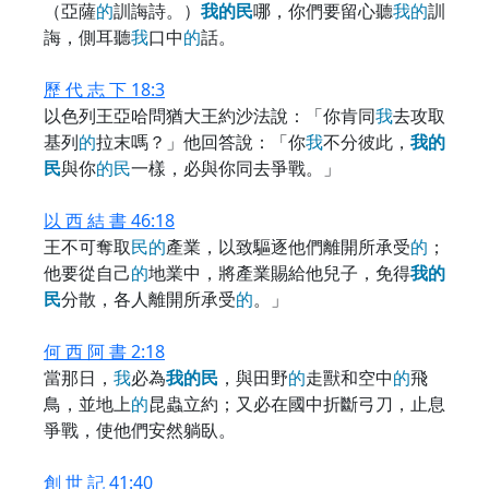
（亞薩
的
訓誨詩。）
我
的
民
哪，你們要留心聽
我
的
訓
誨，側耳聽
我
口中
的
話。
歷 代 志 下 18:3
以色列王亞哈問猶大王約沙法說：「你肯同
我
去攻取
基列
的
拉末嗎？」他回答說：「你
我
不分彼此，
我
的
民
與你
的
民
一樣，必與你同去爭戰。」
以 西 結 書 46:18
王不可奪取
民
的
產業，以致驅逐他們離開所承受
的
；
他要從自己
的
地業中，將產業賜給他兒子，免得
我
的
民
分散，各人離開所承受
的
。」
何 西 阿 書 2:18
當那日，
我
必為
我
的
民
，與田野
的
走獸和空中
的
飛
鳥，並地上
的
昆蟲立約；又必在國中折斷弓刀，止息
爭戰，使他們安然躺臥。
創 世 記 41:40