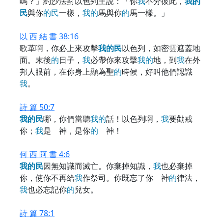
嗎？」約沙法對以色列王說：「你
我
不分彼此，
我
的
民
與你
的
民
一樣，
我
的
馬與你
的
馬一樣。」
以 西 結 書 38:16
歌革啊，你必上來攻擊
我
的
民
以色列，如密雲遮蓋地
面。末後
的
日子，
我
必帶你來攻擊
我
的
地，到
我
在外
邦人眼前，在你身上顯為聖
的
時候，好叫他們認識
我
。
詩 篇 50:7
我
的
民
哪，你們當聽
我
的
話！以色列啊，
我
要勸戒
你；
我
是 神，是你
的
神！
何 西 阿 書 4:6
我
的
民
因無知識而滅亡。你棄掉知識，
我
也必棄掉
你，使你不再給
我
作祭司。你既忘了你 神
的
律法，
我
也必忘記你
的
兒女。
詩 篇 78:1