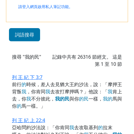
請登入網頁啟用私人筆記功能。
詞語搜尋
搜尋 "我的民"
記錄中共有
26316
節經文。 這是
第 1 至 10 節
列 王 紀 下 3:7
前行
的
時候，差人去見猶大王約沙法，說：「摩押王
背叛
我
，你肯同
我
去攻打摩押嗎？」他說：「
我
肯上
去，你
我
不分彼此，
我
的
民
與你
的
民
一樣，
我
的
馬與
你
的
馬一樣。」
列 王 紀 上 22:4
亞哈問約沙法說：「你肯同
我
去攻取基列
的
拉末