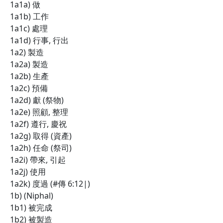
1a1a) 做
1a1b) 工作
1a1c) 處理
1a1d) 行事, 行出
1a2) 製造
1a2a) 製造
1a2b) 生產
1a2c) 預備
1a2d) 獻 (祭物)
1a2e) 照顧, 整理
1a2f) 遵行, 慶祝
1a2g) 取得 (資產)
1a2h) 任命 (祭司)
1a2i) 帶來, 引起
1a2j) 使用
1a2k) 度過 (#傳 6:12|)
1b) (Niphal)
1b1) 被完成
1b2) 被製造