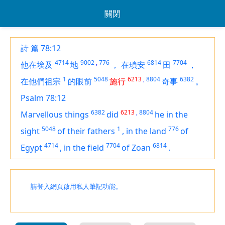
關閉
詩 篇 78:12
4714
9002
,
776
6814
7704
他在埃及
地
，
在瑣安
田
，
1
5048
6213
,
8804
6382
在他們祖宗
的眼前
施行
奇事
。
Psalm 78:12
6382
6213
,
8804
Marvellous things
did
he in the
5048
1
776
sight
of their fathers
,
in the land
of
4714
7704
6814
Egypt
,
in
the field
of Zoan
.
請登入網頁啟用私人筆記功能。