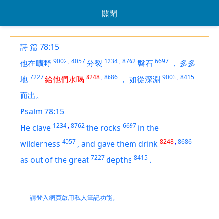
關閉
詩 篇 78:15
9002
,
4057
1234
,
8762
6697
他在曠野
分裂
磐石
，
多多
7227
8248
,
8686
9003
,
8415
地
給他們水喝
，
如從深淵
而出。
Psalm 78:15
1234
,
8762
6697
He clave
the rocks
in the
4057
8248
,
8686
wilderness
,
and gave
them
drink
7227
8415
as
out of
the great
depths
.
請登入網頁啟用私人筆記功能。