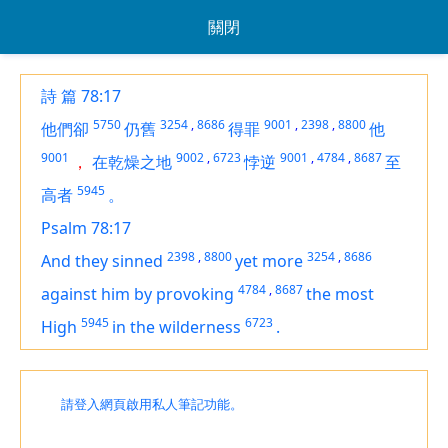
關閉
詩 篇 78:17
5750
3254
,
8686
9001
,
2398
,
8800
他們卻
仍舊
得罪
他
9001
9002
,
6723
9001
,
4784
,
8687
，
在乾燥之地
悖逆
至
5945
高者
。
Psalm 78:17
2398
,
8800
3254
,
8686
And they sinned
yet more
4784
,
8687
against him by provoking
the most
5945
6723
High
in the wilderness
.
請登入網頁啟用私人筆記功能。