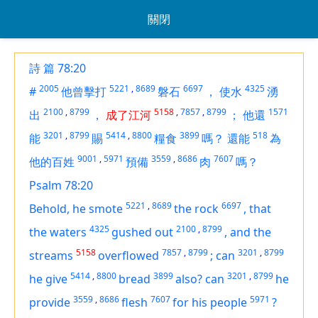
關閉
詩 篇 78:20
2005
5221
,
8689
6697
4325
#
他曾擊打
磐石
，
使水
湧
2100
,
8799
5158
,
7857
,
8799
1571
出
，
成了江河
；
他還
3201
,
8799
5414
,
8800
3899
518
能
賜
糧食
嗎？
還能
為
9001
,
5971
3559
,
8686
7607
他的百姓
預備
肉
嗎？
Psalm 78:20
5221
,
8689
6697
Behold, he smote
the rock
,
that
4325
2100
,
8799
the waters
gushed out
,
and the
5158
7857
,
8799
3201
,
8799
streams
overflowed
;
can
5414
,
8800
3899
3201
,
8799
he give
bread
also? can
he
3559
,
8686
7607
5971
provide
flesh
for his people
?