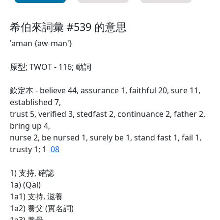
希伯來詞彙 #539 的意思
'aman {aw-man'}
原型; TWOT - 116; 動詞
欽定本 - believe 44, assurance 1, faithful 20, sure 11,
established 7,
trust 5, verified 3, stedfast 2, continuance 2, father 2,
bring up 4,
nurse 2, be nursed 1, surely be 1, stand fast 1, fail 1,
trusty 1; 1
08
1) 支持, 確認
1a) (Qal)
1a1) 支持, 滋養
1a2) 養父 (實名詞)