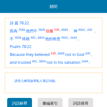
關閉
詩 篇 78:22
3588
3808
539
,
8689
9002
,
430
因為
他們不
信服
神
，
3808
982
,
8804
9002
,
3444
不
倚賴
他的救恩
。
Psalm 78:22
539
,
8689
430
Because they believed
not in God
,
982
,
8804
3444
and trusted
not in his salvation
:
請登入網頁啟用私人筆記功能。
詞語解釋
彙編索引
詞語搜尋