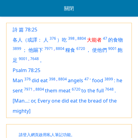
關閉
詩 篇 78:25
376
398
,
8804
47
各人（或譯：
人
）吃
大能者
的食物
3899
7971
,
8804
6720
9001
；
他賜下
糧食
，
使他們
飽
9001
,
7648
足
。
Psalm 78:25
376
398
,
8804
47
3899
Man
did eat
angels
'
food
:
he
7971
,
8804
6720
7648
sent
them meat
to the full
.
[Man...: or, Every one did eat the bread of the
mighty]
請登入網頁啟用私人筆記功能。