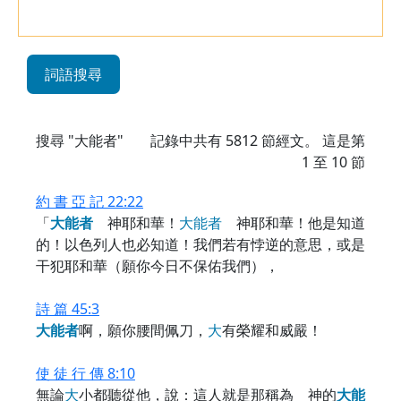
詞語搜尋
搜尋 "大能者"
記錄中共有
5812
節經文。 這是第
1 至 10 節
約 書 亞 記 22:22
「
大
能
者
神耶和華！
大
能
者
神耶和華！他是知道
的！以色列人也必知道！我們若有悖逆的意思，或是
干犯耶和華（願你今日不保佑我們），
詩 篇 45:3
大
能
者
啊，願你腰間佩刀，
大
有榮耀和威嚴！
使 徒 行 傳 8:10
無論
大
小都聽從他，說：這人就是那稱為 神的
大
能