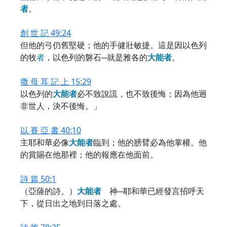
者
。
創 世 記 49:24
但他的弓仍舊堅硬；他的手健壯敏捷。這是因以色列
的牧
者
，以色列的磐石─就是雅各的
大
能
者
。
撒 母 耳 記 上 15:29
以色列的
大
能
者
必不致說謊，也不致後悔；因為他迥
非世人，決不後悔。」
以 賽 亞 書 40:10
主耶和華必像
大
能
者
臨到；他的膀臂必為他掌權。他
的賞賜在他那裡；他的報應在他面前。
詩 篇 50:1
（亞薩的詩。）
大
能
者
神─耶和華已經發言招呼天
下，從日出之地到日落之處。