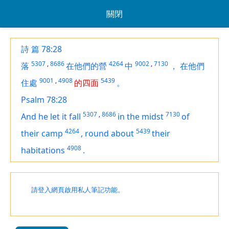
關閉
詩 篇 78:28
5307
,
8686
4264
9002
,
7130
落
在他們的營
中
，
在他們
9001
,
4908
5439
住處
的四面
。
Psalm 78:28
5307
,
8686
7130
And he let
it
fall
in the midst
of
4264
5439
their camp
,
round about
their
4908
habitations
.
請登入網頁啟用私人筆記功能。