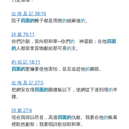
出 埃 及 記 38:16
院子
四
面
的
帷子都是用撚
的
細麻做
的
。
詩 篇 76:11
你們許願，當向耶和華─你們
的
神還願；在他
四
面
的
人都當拿貢物獻給那可畏
的
主。
約 伯 記 18:11
四
面
的
驚嚇要使他害怕，並且追趕他
的
腳跟。
出 埃 及 記 27:5
把網安在壇
四
面
的
圍腰板以下，使網從下達到壇
的
半
腰。
詩 篇 27:6
現在我得以昂首，高過
四
面
的
仇敵。我要在他
的
帳幕
裡歡然獻祭；我要唱詩歌頌耶和華。