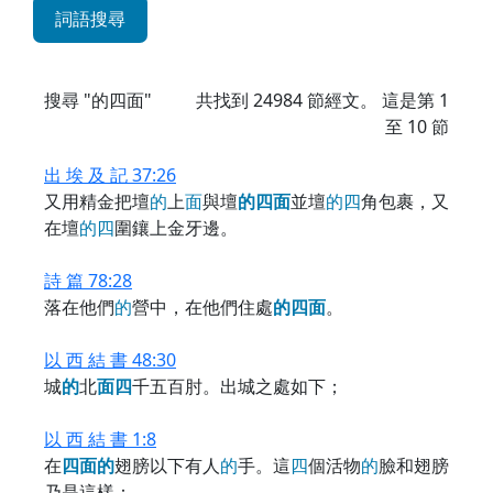
詞語搜尋
搜尋 "的四面"
共找到
24984
節經文。 這是第 1
至 10 節
出 埃 及 記 37:26
又用精金把壇
的
上
面
與壇
的
四
面
並壇
的
四
角包裹，又
在壇
的
四
圍鑲上金牙邊。
詩 篇 78:28
落在他們
的
營中，在他們住處
的
四
面
。
以 西 結 書 48:30
城
的
北
面
四
千五百肘。出城之處如下；
以 西 結 書 1:8
在
四
面
的
翅膀以下有人
的
手。這
四
個活物
的
臉和翅膀
乃是這樣：