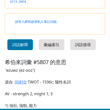
6213
,
8804
.
請登入網頁啟用私人筆記功能。
詞語解釋
彙編索引
詞語搜尋
希伯來詞彙 #5807 的意思
`ezuwz {ez-ooz'}
源自
05810
; TWOT - 1596c; 陽性名詞
AV - strength 2, might 1; 3
1) 強壯, 強勁, 能力