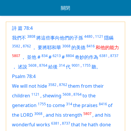
關閉
詩 篇 78:4
3808
4480
,
1121
我們不
將這些事向他們的子孫
隱瞞
3582
,
8762
3068
8416
，
要將耶和華
的美德
和他的能力
5807
834
6213
8804
6381
,
8737
，
並他
#
#
#
奇妙的作為
5608
,
8764
314
9001
,
1755
，
述說
給後
代
聽。
Psalm 78:4
3582
,
8762
We will not hide
them
from their
1121
5608
,
8764
children
,
shewing
to the
1755
314
8416
generation
to come
the praises
of
3068
5807
the LORD
,
and his strength
,
and his
6381
,
8737
wonderful works
that he hath done