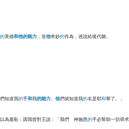
的
美德
和
他
的
能
力
，並
他
奇妙
的
作為，述說給後代聽。
們知道我
的
手
和
我
的
能
力
。
他
們就知道我
的
名是耶
和
華了。」
以為羞恥；因我曾對王說：「我們 神施恩
的
手必幫助一切尋求