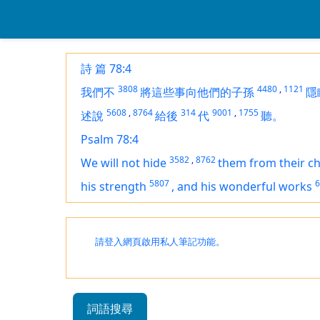
詩 篇 78:4
3808
4480
,
1121
我們不
將這些事向他們的子孫
隱
5608
,
8764
314
9001
,
1755
述說
給後
代
聽。
Psalm 78:4
3582
,
8762
We will not hide
them
from their ch
5807
6
his strength
,
and his wonderful works
請登入網頁啟用私人筆記功能。
詞語搜尋