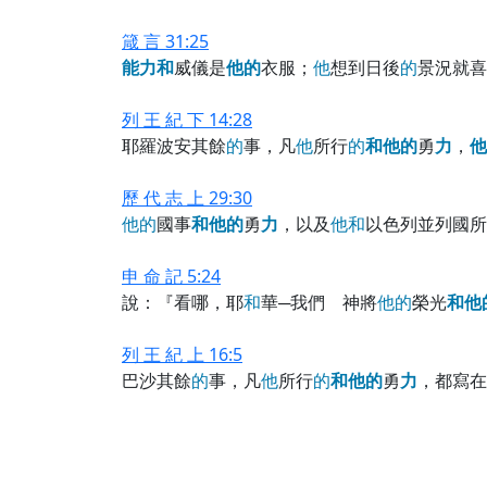
箴 言 31:25
能
力
和
威儀是
他
的
衣服；
他
想到日後
的
景況就喜
列 王 紀 下 14:28
耶羅波安其餘
的
事，凡
他
所行
的
和
他
的
勇
力
，
他
歷 代 志 上 29:30
他
的
國事
和
他
的
勇
力
，以及
他
和
以色列並列國所
申 命 記 5:24
說：『看哪，耶
和
華─我們 神將
他
的
榮光
和
他
列 王 紀 上 16:5
巴沙其餘
的
事，凡
他
所行
的
和
他
的
勇
力
，都寫在