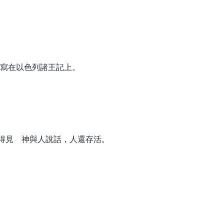
寫在以色列諸王記上。
得見 神與人說話，人還存活。