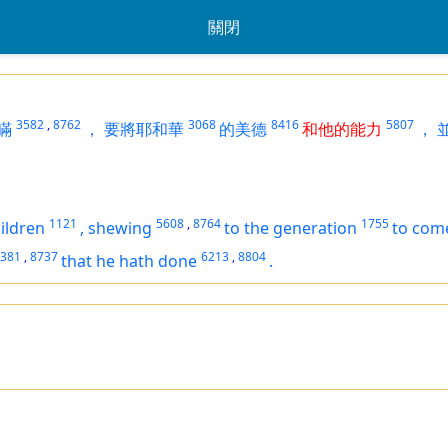
關閉
3582
,
8762
3068
8416
5807
瞞
，
要將耶和華
的美德
和他的能力
，
1121
5608
,
8764
1755
ildren
,
shewing
to the generation
to com
381
,
8737
6213
,
8804
that he hath done
.