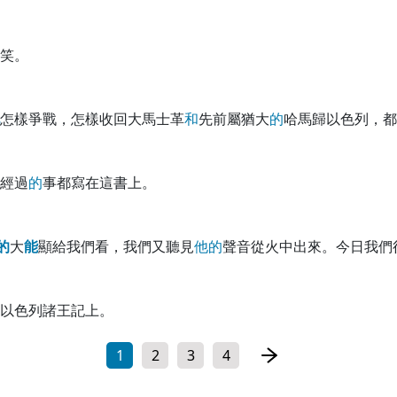
笑。
怎樣爭戰，怎樣收回大馬士革
和
先前屬猶大
的
哈馬歸以色列，都
經過
的
事都寫在這書上。
的
大
能
顯給我們看，我們又聽見
他
的
聲音從火中出來。今日我們
以色列諸王記上。
1
2
3
4