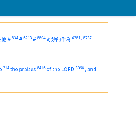
834
6213
8804
6381
,
8737
並他
#
#
#
奇妙的作為
，
314
8416
3068
e
the praises
of the LORD
,
and