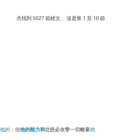
共找到
5027
節經文。 這是第 1 至 10 節
他
的
；但
他
的
能
力
和
忿怒必攻擊一切離棄
他