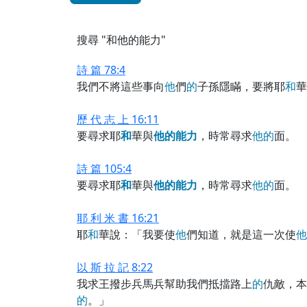
搜尋 "和他的能力"
詩 篇 78:4
我們不將這些事向
他
們
的
子孫隱瞞，要將耶
和
華
歷 代 志 上 16:11
要尋求耶
和
華與
他
的
能
力
，時常尋求
他
的
面。
詩 篇 105:4
要尋求耶
和
華與
他
的
能
力
，時常尋求
他
的
面。
耶 利 米 書 16:21
耶
和
華說：「我要使
他
們知道，就是這一次使
他
以 斯 拉 記 8:22
我求王撥步兵馬兵幫助我們抵擋路上
的
仇敵，本
的
。」