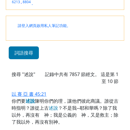
6213
,
8804
.
請登入網頁啟用私人筆記功能。
詞語搜尋
搜尋 "述說"
記錄中共有
7857
節經文。 這是第 1
至 10 節
以 賽 亞 書 45:21
你們要
述
說
陳明你們的理，讓他們彼此商議。誰從古
時指明？誰從上古
述
說
？不是我─耶和華嗎？除了我
以外，再沒有 神；我是公義的 神，又是救主；除
了我以外，再沒有別神。