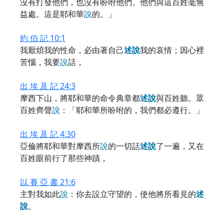
沒有打發他們，也沒有吩咐他們。他們與這百姓毫無
益處。這是耶和華
說
的。」
約 伯 記 10:1
我厭煩我的性命，必由著自己
述
說
我的哀情；因心裡
苦惱，我要
說
話，
出 埃 及 記 24:3
摩西下山，將耶和華的命令典章都
述
說
與百姓聽。眾
百姓齊聲
說
：「耶和華所吩咐的，我們都必遵行。」
出 埃 及 記 4:30
亞倫將耶和華對摩西所
說
的一切話
述
說
了一遍，又在
百姓眼前行了那些神蹟，
以 賽 亞 書 21:6
主對我如此
說
：你去設立守望的，使他將所看見的
述
說
。