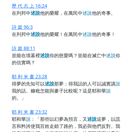
歷 代 志 上 16:24
在列邦中
述
說
他的榮耀，在萬民中
述
說
他的奇事。
詩 篇 96:3
在列邦中
述
說
他的榮耀！在萬民中
述
說
他的奇事！
詩 篇 88:11
豈能在墳墓裡
述
說
你的慈愛嗎？豈能在滅亡中
述
說
你
的信實嗎？
耶 利 米 書 23:28
得夢的先知可以
述
說
那夢；得我話的人可以誠實講
說
我的話。糠秕怎能與麥子比較呢？這是耶和華
說
的。」
耶 利 米 書 23:32
耶和華
說
：「那些以幻夢為預言，又
述
說
這夢，以謊
言和矜誇使我百姓走錯了路的，我必與他們反對。我