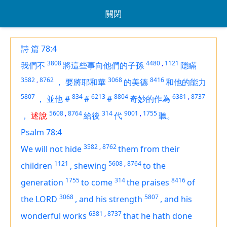
關閉
詩 篇 78:4
3808
4480
,
1121
我們不
將這些事向他們的子孫
隱瞞
3582
,
8762
3068
8416
，
要將耶和華
的美德
和他的能力
5807
834
6213
8804
6381
,
8737
，
並他
#
#
#
奇妙的作為
5608
,
8764
314
9001
,
1755
，
述說
給後
代
聽。
Psalm 78:4
3582
,
8762
We will not hide
them
from their
1121
5608
,
8764
children
,
shewing
to the
1755
314
8416
generation
to come
the praises
of
3068
5807
the LORD
,
and his strength
,
and his
6381
,
8737
wonderful works
that he hath done