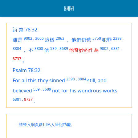
關閉
詩 篇 78:32
9002
,
3605
2063
5750
2398
,
雖是
這樣
，
他們仍舊
犯罪
8804
3808
539
,
8689
9002
,
6381
,
，
不
信
他奇妙的作為
8737
。
Psalm 78:32
2398
,
8804
For all this they sinned
still, and
539
,
8689
believed
not for his wondrous works
6381
,
8737
.
請登入網頁啟用私人筆記功能。