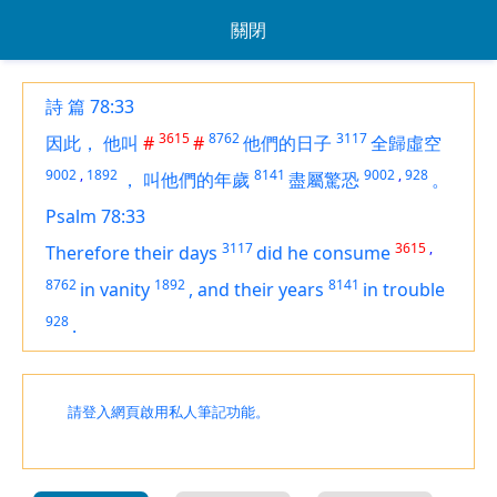
關閉
詩 篇 78:33
3615
8762
3117
因此，
他叫
#
#
他們的日子
全歸虛空
9002
,
1892
8141
9002
,
928
，
叫他們的年歲
盡屬驚恐
。
Psalm 78:33
3117
3615
,
Therefore their days
did he consume
8762
1892
8141
in vanity
,
and their years
in trouble
928
.
請登入網頁啟用私人筆記功能。