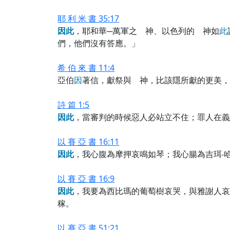
耶 利 米 書 35:17
因
此
，耶和華─萬軍之 神、以色列的 神如
此
們，他們沒有答應。」
希 伯 來 書 11:4
亞伯
因
著信，獻祭與 神，比該隱所獻的更美，
詩 篇 1:5
因
此
，當審判的時候惡人必站立不住；罪人在義
以 賽 亞 書 16:11
因
此
，我心腹為摩押哀鳴如琴；我心腸為吉珥‧
以 賽 亞 書 16:9
因
此
，我要為西比瑪的葡萄樹哀哭，與雅謝人哀
稼。
以 賽 亞 書 51:21