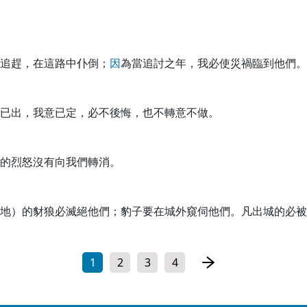
追趕，在這路中仆倒；
因
為當追討之年，我必使災禍臨到他們。
已出，我意已定，必不後悔，也不轉意不做。
的烈怒沒有向我們轉消。
地）的豺狼必滅絕他們；豹子要在城外窺伺他們。凡出城的必被
1
2
3
4