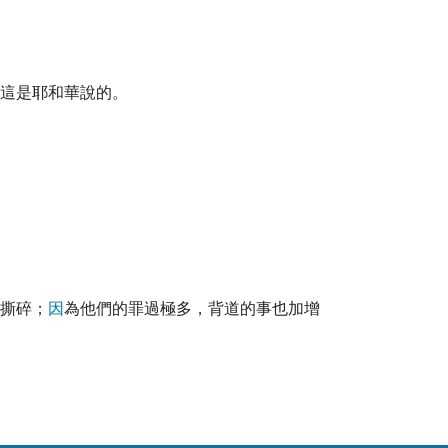
這是耶和華說的。
撕碎；
因
為他們的罪過極多，背道的事也加增