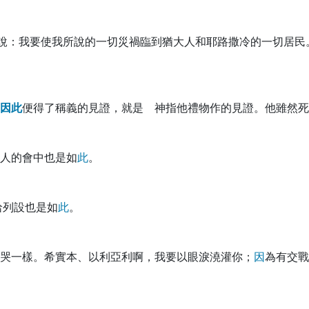
說：我要使我所說的一切災禍臨到猶大人和耶路撒冷的一切居民
因
此
便得了稱義的見證，就是 神指他禮物作的見證。他雖然死
人的會中也是如
此
。
哈列設也是如
此
。
哭一樣。希實本、以利亞利啊，我要以眼淚澆灌你；
因
為有交戰