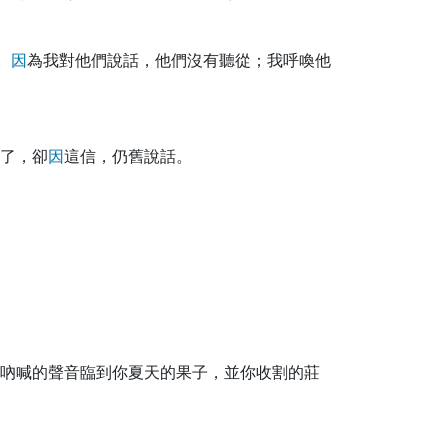
。
因
為我對他們說話，他們沒有聽從；我呼喚他
了，卻
因
這信，仍舊說話。
吶喊的聲音臨到你夏天的果子，並你收割的莊