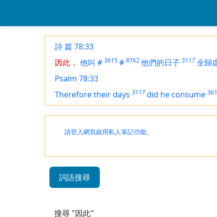
詩 篇 78:33
3615
8762
3117
因此，
他叫
#
#
他們的日子
全歸
Psalm 78:33
3117
36
Therefore their days
did he consume
請登入網頁啟用私人筆記功能。
詞語搜尋
搜尋 "因此"