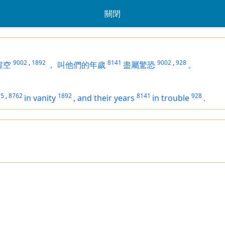
關閉
9002
,
1892
8141
9002
,
928
虛空
，
叫他們的年歲
盡屬驚恐
。
15
,
8762
1892
8141
928
in vanity
,
and their years
in trouble
.