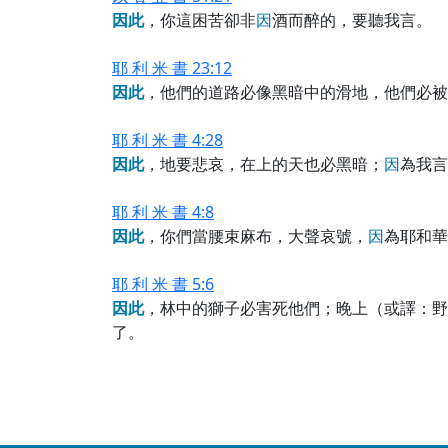
因
此
，你這困苦卻非
因
酒而醉的，要聽我言。
耶 利 米 書 23:12
因
此
，他們的道路必像黑暗中的滑地，他們必被
耶 利 米 書 4:28
因
此
，地要悲哀，在上的天也必黑暗；
因
為我言
耶 利 米 書 4:8
因
此
，你們當腰束麻布，大聲哀號，
因
為耶和華
耶 利 米 書 5:6
因
此
，林中的獅子必害死他們；晚上（或譯：野
了。