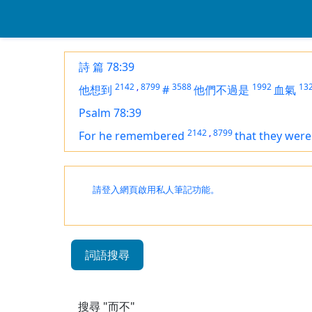
詩 篇 78:39
2142
,
8799
3588
1992
13
他想到
#
他們不過是
血氣
Psalm 78:39
2142
,
8799
For he remembered
that they
were
請登入網頁啟用私人筆記功能。
詞語搜尋
搜尋 "而不"