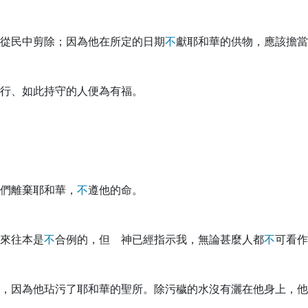
從民中剪除；因為他在所定的日期
不
獻耶和華的供物，應該擔當
行、如此持守的人便為有福。
們離棄耶和華，
不
遵他的命。
來往本是
不
合例的，但 神已經指示我，無論甚麼人都
不
可看作
，因為他玷污了耶和華的聖所。除污穢的水沒有灑在他身上，他