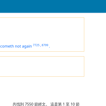
7725
,
8799
 cometh not again
.
共找到
7550
節經文。 這是第 1 至 10 節