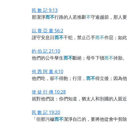
民 數 記 9:13
那潔淨
而
不
行路的人若推辭
不
守逾越節，那人要
以 賽 亞 書 56:2
謹守安息日
而
不
干犯，禁止己手
而
不
作惡；如此
約 伯 記 21:10
他們的公牛孳生
而
不
斷絕；母牛下犢
而
不
掉胎。
何 西 阿 書 4:10
他們吃，卻
不
得飽；行淫，
而
不
得立後；因為他
使 徒 行 傳 10:28
就對他們說：你們知道，猶太人和別國的人親近
民 數 記 19:20
「但那污穢
而
不
潔淨自己的，要將他從會中剪除