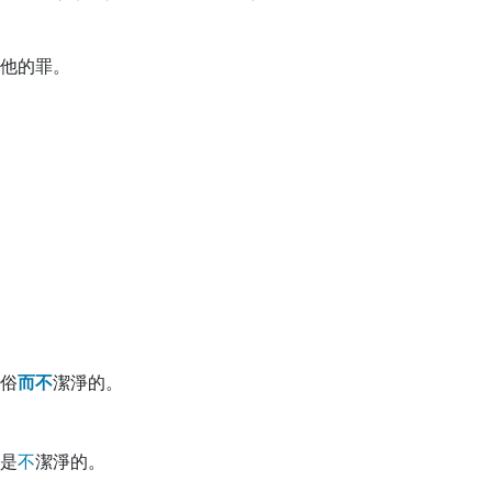
他的罪。
俗
而
不
潔淨的。
是
不
潔淨的。