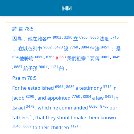
關閉
詩 篇 78:5
9002
,
3290
6965
,
8686
5715
因為，
他在雅各中
立
法度
9002
,
3478
7760
,
8804
8451
，
在以色列中
設
律法
；
是
834
6680
,
8765
853
1
9001
,
3045
他吩咐
#
我們祖宗
要傳
,
8687
9001
,
1121
給子孫
的，
Psalm 78:5
6965
,
8686
5715
For he established
a testimony
in
3290
7760
,
8804
8451
Jacob
,
and appointed
a law
in
3478
6680
,
8765
Israel
,
which he commanded
our
1
fathers
,
that they should make them known
3045
,
8687
1121
to their children
: