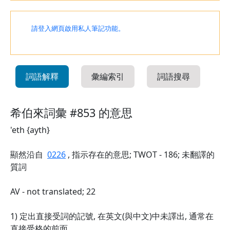
請登入網頁啟用私人筆記功能。
詞語解釋
彙編索引
詞語搜尋
希伯來詞彙 #853 的意思
'eth {ayth}
顯然沿自
0226
, 指示存在的意思; TWOT - 186; 未翻譯的
質詞
AV - not translated; 22
1) 定出直接受詞的記號, 在英文(與中文)中未譯出, 通常在
直接受格的前面