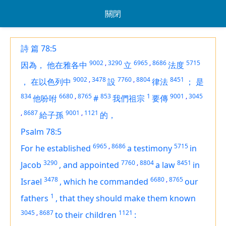
關閉
詩 篇 78:5
9002
,
3290
6965
,
8686
5715
因為，
他在雅各中
立
法度
9002
,
3478
7760
,
8804
8451
，
在以色列中
設
律法
；
是
834
6680
,
8765
853
1
9001
,
3045
他吩咐
#
我們祖宗
要傳
,
8687
9001
,
1121
給子孫
的，
Psalm 78:5
6965
,
8686
5715
For he established
a testimony
in
3290
7760
,
8804
8451
Jacob
,
and appointed
a law
in
3478
6680
,
8765
Israel
,
which he commanded
our
1
fathers
,
that they should make them known
3045
,
8687
1121
to their children
: