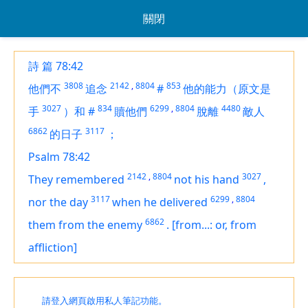
關閉
詩 篇 78:42
3808
2142
,
8804
853
他們不
追念
#
他的能力（原文是
3027
834
6299
,
8804
4480
手
）和
#
贖他們
脫離
敵人
6862
3117
的日子
；
Psalm 78:42
2142
,
8804
3027
They remembered
not his hand
,
3117
6299
,
8804
nor
the day
when he delivered
6862
them from the enemy
.
[from...: or, from
affliction]
請登入網頁啟用私人筆記功能。