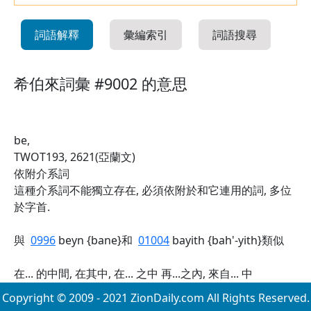
詞語解釋
彙編索引
詞語搜尋
希伯來詞彙 #9002 的意思
be,
TWOT193, 2621(亞蘭文)
依附介系詞
這種介系詞不能獨立存在, 必須依附於和它連用的詞, 多位
於字首.
與
0996
beyn {bane}和
01004
bayith {bah'-yith}類似
在... 的中間, 在其中, 在... 之中 再...之內, 來自... 中
Copyright © 2009 - 2021 ZionDaily.com All Rights Reserved.