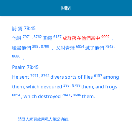
關閉
詩 篇 78:45
7971
,
8762
6157
9002
他叫
蒼蠅
成群落在他們當中
，
398
,
8799
6854
7843
,
嘬盡他們
，
又叫青蛙
滅了他們
8686
，
Psalm 78:45
7971
,
8762
6157
He sent
divers sorts of flies
among
398
,
8799
them, which devoured
them; and frogs
6854
7843
,
8686
,
which destroyed
them.
請登入網頁啟用私人筆記功能。