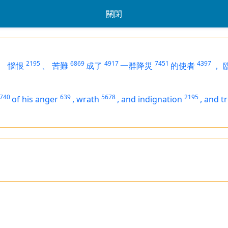
關閉
2195
6869
4917
7451
4397
、
惱恨
、
苦難
成了
一群降災
的使者
，
740
639
5678
2195
of his anger
,
wrath
,
and indignation
,
and t