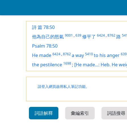
詩 篇 78:50
9001
,
639
6424
,
8762
54
他為自己的怒氣
修平了
路
Psalm 78:50
6424
,
8762
5410
639
He made
a way
to his anger
1698
the pestilence
;
[He made...: Heb. He wei
請登入網頁啟用私人筆記功能。
詞語解釋
彙編索引
詞語搜尋