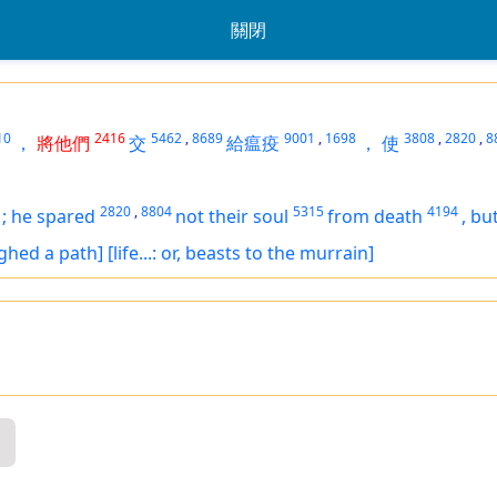
關閉
10
2416
5462
,
8689
9001
,
1698
3808
,
2820
,
8
，
將他們
交
給瘟疫
，
使
2820
,
8804
5315
4194
;
he spared
not their soul
from death
,
bu
ghed a path]
[life...: or, beasts to the murrain]