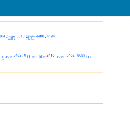
804
5315
4480
,
4194
他們
死亡
，
5462
,
0
2416
5462
,
8689
t gave
their life
over
to