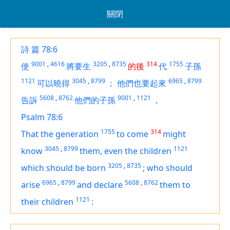
關閉
詩 篇 78:6
9001
,
4616
3205
,
8735
314
1755
使
將要生
的後
代
子孫
1121
3045
,
8799
6965
,
8799
可以曉得
；
他們也要起來
5608
,
8762
9001
,
1121
告訴
他們的子孫
，
Psalm 78:6
1755
314
That the generation
to come
might
3045
,
8799
1121
know
them, even
the children
3205
,
8735
which
should be born
;
who
should
6965
,
8799
5608
,
8762
arise
and declare
them
to
1121
their children
: