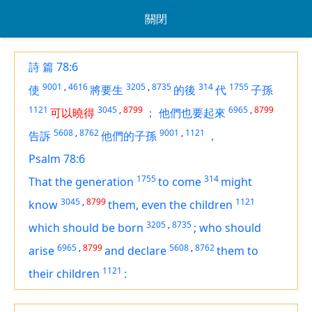
關閉
詩 篇 78:6
9001
,
4616
3205
,
8735
314
1755
使
將要生
的後
代
子孫
1121
3045
,
8799
6965
,
8799
可以曉得
；
他們也要起來
5608
,
8762
9001
,
1121
告訴
他們的子孫
，
Psalm 78:6
1755
314
That the generation
to come
might
3045
,
8799
1121
know
them, even
the children
3205
,
8735
which
should be born
;
who
should
6965
,
8799
5608
,
8762
arise
and declare
them
to
1121
their children
: