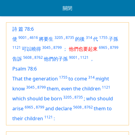
關閉
詩 篇 78:6
9001
,
4616
3205
,
8735
314
1755
使
將要生
的後
代
子孫
1121
3045
,
8799
6965
,
8799
可以曉得
；
他們也要起來
5608
,
8762
9001
,
1121
告訴
他們的子孫
，
Psalm 78:6
1755
314
That the generation
to come
might
3045
,
8799
1121
know
them, even
the children
3205
,
8735
which
should be born
;
who
should
6965
,
8799
5608
,
8762
arise
and declare
them
to
1121
their children
: