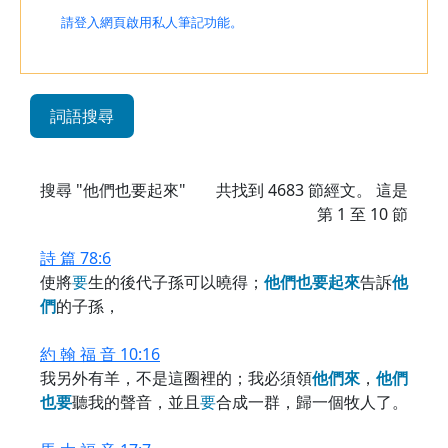
請登入網頁啟用私人筆記功能。
詞語搜尋
搜尋 "他們也要起來"
共找到
4683
節經文。 這是
第 1 至 10 節
詩 篇 78:6
使將
要
生的後代子孫可以曉得；
他
們
也
要
起
來
告訴
他
們
的子孫，
約 翰 福 音 10:16
我另外有羊，不是這圈裡的；我必須領
他
們
來
，
他
們
也
要
聽我的聲音，並且
要
合成一群，歸一個牧人了。