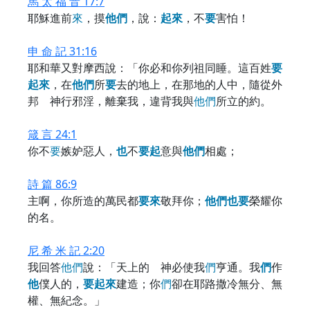
馬 太 福 音 17:7
耶穌進前
來
，摸
他
們
，說：
起
來
，不
要
害怕！
申 命 記 31:16
耶和華又對摩西說：「你必和你列祖同睡。這百姓
要
起
來
，在
他
們
所
要
去的地上，在那地的人中，隨從外
邦 神行邪淫，離棄我，違背我與
他
們
所立的約。
箴 言 24:1
你不
要
嫉妒惡人，
也
不
要
起
意與
他
們
相處；
詩 篇 86:9
主啊，你所造的萬民都
要
來
敬拜你；
他
們
也
要
榮耀你
的名。
尼 希 米 記 2:20
我回答
他
們
說：「天上的 神必使我
們
亨通。我
們
作
他
僕人的，
要
起
來
建造；你
們
卻在耶路撒冷無分、無
權、無紀念。」