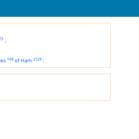
25
。
168
2526
les
of Ham
: