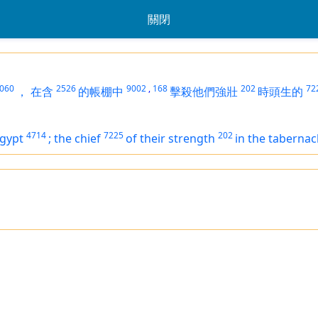
關閉
060
2526
9002
,
168
202
72
，
在含
的帳棚中
擊殺他們強壯
時頭生的
4714
7225
202
Egypt
;
the chief
of
their
strength
in the tabernac