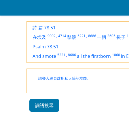
詩 篇 78:51
9002
,
4714
5221
,
8686
3605
1
在埃及
擊殺
一切
長子
Psalm 78:51
5221
,
8686
1060
And smote
all the firstborn
in 
請登入網頁啟用私人筆記功能。
詞語搜尋