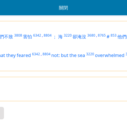
關閉
3808
6342
,
8804
3220
3680
,
8765
853
們不致
害怕
；
海
卻淹沒
#
他們
6342
,
8804
3220
hat they feared
not: but the sea
overwhelmed