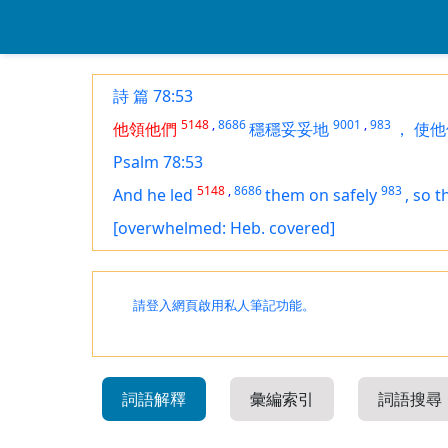
詩 篇 78:53
5148
,
8686
9001
,
983
他領他們
穩穩妥妥地
，
使他
Psalm 78:53
5148
,
8686
983
And he led
them on safely
,
so t
[overwhelmed: Heb. covered]
請登入網頁啟用私人筆記功能。
詞語解釋
彙編索引
詞語搜尋