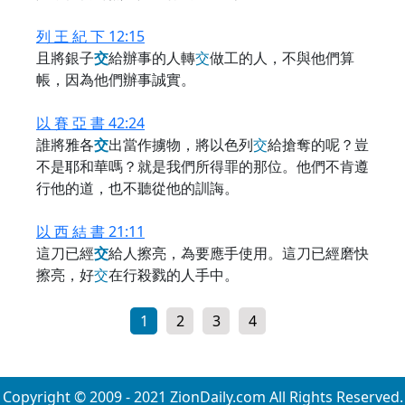
列 王 紀 下 12:15
且將銀子
交
給辦事的人轉
交
做工的人，不與他們算
帳，因為他們辦事誠實。
以 賽 亞 書 42:24
誰將雅各
交
出當作擄物，將以色列
交
給搶奪的呢？豈
不是耶和華嗎？就是我們所得罪的那位。他們不肯遵
行他的道，也不聽從他的訓誨。
以 西 結 書 21:11
這刀已經
交
給人擦亮，為要應手使用。這刀已經磨快
擦亮，好
交
在行殺戮的人手中。
1
2
3
4
Copyright © 2009 - 2021 ZionDaily.com All Rights Reserved.