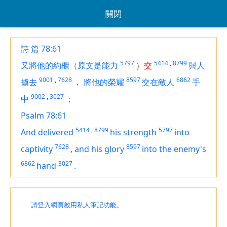
關閉
詩 篇 78:61
5797
5414
,
8799
又將他的約櫃（原文是能力
）交
與人
9001
,
7628
8597
6862
擄去
，
將他的榮耀
交在敵人
手
9002
,
3027
中
；
Psalm 78:61
5414
,
8799
5797
And delivered
his strength
into
7628
8597
captivity
,
and his glory
into the enemy's
6862
3027
hand
.
請登入網頁啟用私人筆記功能。