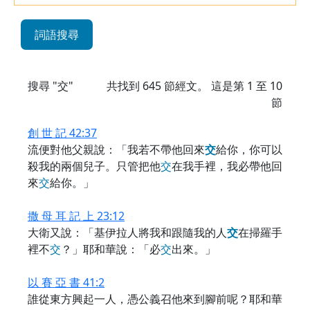
詞語搜尋
搜尋 "交"
共找到
645
節經文。 這是第 1 至 10
節
創 世 記 42:37
流便對他父親說：「我若不帶他回來
交
給你，你可以
殺我的兩個兒子。只管把他
交
在我手裡，我必帶他回
來
交
給你。」
撒 母 耳 記 上 23:12
大衛又說：「基伊拉人將我和跟隨我的人
交
在掃羅手
裡不
交
？」耶和華說：「必
交
出來。」
以 賽 亞 書 41:2
誰從東方興起一人，憑公義召他來到腳前呢？耶和華