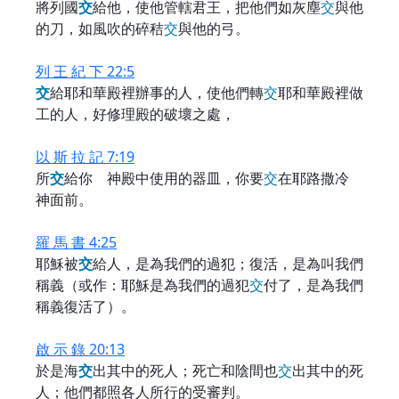
將列國
交
給他，使他管轄君王，把他們如灰塵
交
與他
的刀，如風吹的碎秸
交
與他的弓。
列 王 紀 下 22:5
交
給耶和華殿裡辦事的人，使他們轉
交
耶和華殿裡做
工的人，好修理殿的破壞之處，
以 斯 拉 記 7:19
所
交
給你 神殿中使用的器皿，你要
交
在耶路撒冷
神面前。
羅 馬 書 4:25
耶穌被
交
給人，是為我們的過犯；復活，是為叫我們
稱義（或作：耶穌是為我們的過犯
交
付了，是為我們
稱義復活了）。
啟 示 錄 20:13
於是海
交
出其中的死人；死亡和陰間也
交
出其中的死
人；他們都照各人所行的受審判。