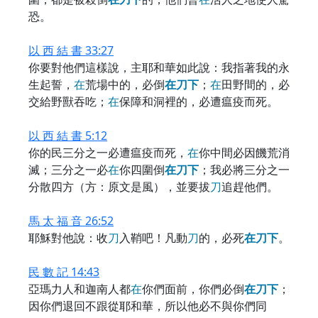
恐。
以 西 結 書 33:27
你要對他們這樣說，主耶和華如此說：我指著我的永
生起誓，
在
荒場中的，必倒
在
刀
下
；
在
田野間的，必
交給野獸吞吃；
在
保障和洞裡的，必遭瘟疫而死。
以 西 結 書 5:12
你的民三分之一必遭瘟疫而死，
在
你中間必因饑荒消
滅；三分之一必
在
你四圍倒
在
刀
下
；我必將三分之一
分散四方（方：原文是風），並要拔
刀
追趕他們。
馬 太 福 音 26:52
耶穌對他說：收
刀
入鞘吧！凡動
刀
的，必死
在
刀
下
。
民 數 記 14:43
亞瑪力人和迦南人都
在
你們面前，你們必倒
在
刀
下
；
因你們退回不跟從耶和華，所以他必不與你們同