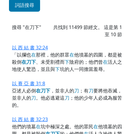
詞語搜尋
搜尋 "在刀下"
共找到
11499
節經文。 這是第 1
至 10 節
以 西 結 書 32:24
「以攔也
在
那裡，他的群眾
在
他墳墓的四圍，都是被
殺倒
在
刀
下
、未受割禮而
下
陰府的；他們曾
在
活人之
地使人驚恐，並且與
下
坑的人一同擔當羞辱。
以 賽 亞 書 31:8
亞述人必倒
在
刀
下
，並非人的
刀
；有
刀
要將他吞滅，
並非人的
刀
。他必逃避這
刀
；他的少年人必成為服苦
的。
以 西 結 書 32:23
他們的墳墓
在
坑中極深之處。他的眾民
在
他墳墓的四
圍，都是被殺倒
在
刀
下
的；他們曾
在
活人之地使人驚