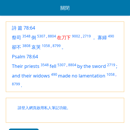
關閉
詩 篇 78:64
3548
5307
,
8804
9002
,
2719
490
祭司
倒
在刀下
，
寡婦
3808
1058
,
8799
卻不
哀哭
。
Psalm 78:64
3548
5307
,
8804
2719
Their priests
fell
by the sword
;
490
1058
,
and their widows
made no lamentation
8799
.
請登入網頁啟用私人筆記功能。