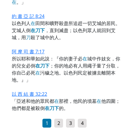
在
。」
約 書 亞 記 8:24
以色列人
在
田間和曠野殺盡所追趕一切艾城的居民。
艾城人倒
在
刀
下
，直到滅盡；以色列眾人就回到艾
城，用
刀
殺了城中的人。
阿 摩 司 書 7:17
所以耶和華如此說：『你的妻子必
在
城中作妓女，你
的兒女必倒
在
刀
下
；你的地必有人用繩子量了分取，
你自己必死
在
污穢之地。以色列民定被擄去離開本
地。』」
以 西 結 書 32:22
「亞述和他的眾民都
在
那裡，他民的墳墓
在
他四圍；
他們都是被殺倒
在
刀
下
的。
1
2
3
4