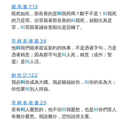
羅 馬 書 7:13
既然如此，那良善的是
叫
我死嗎？斷乎不是！
叫
我死
的乃是罪。但罪藉著那良善的
叫
我死，就顯出真是
罪，
叫
罪因著誡命更顯出是惡極了。
哥 林 多 後 書 3:6
他
叫
我們能承當這新約的執事，不是憑著字句，乃是
憑著精意；因為那字句是
叫
人死，精意（或作：聖
靈）是
叫
人活。
創 世 記 12:2
我必
叫
你成為大國。我必賜福給你，
叫
你的名為大；
你也要
叫
別人得福。
哥 林 多 後 書 2:5
若有
叫
人憂愁的，他不但
叫
我憂愁，也是
叫
你們眾人
有幾分憂愁。我說幾分，恐怕說得太重。