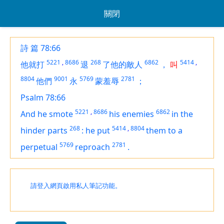
關閉
詩 篇 78:66
5221
,
8686
268
6862
5414
,
他就打
退
了他的敵人
，
叫
8804
9001
5769
2781
他們
永
蒙羞辱
；
Psalm 78:66
5221
,
8686
6862
And he smote
his enemies
in the
268
5414
,
8804
hinder parts
:
he put
them to a
5769
2781
perpetual
reproach
.
請登入網頁啟用私人筆記功能。