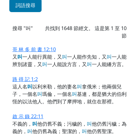
詞語搜尋
搜尋 "叫"
共找到
1648
節經文。 這是第 1 至 10
節
哥 林 多 前 書 12:10
又
叫
一人能行異能，又
叫
一人能作先知，又
叫
一人能
辨別諸靈，又
叫
一人能說方言，又
叫
一人能繙方言。
路 得 記 1:2
這人名
叫
以利米勒，他的妻名
叫
拿俄米；他兩個兒
子，一個名
叫
瑪倫，一個名
叫
基連，都是猶大的伯利
恆的以法他人。他們到了摩押地，就住在那裡。
啟 示 錄 22:11
不義的，
叫
他仍舊不義；污穢的，
叫
他仍舊污穢；為
義的，
叫
他仍舊為義；聖潔的，
叫
他仍舊聖潔。