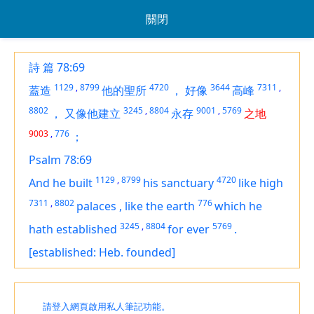
關閉
詩 篇 78:69
1129
,
8799
4720
3644
7311
,
蓋造
他的聖所
，
好像
高峰
8802
3245
,
8804
9001
,
5769
，
又像他建立
永存
之地
9003
,
776
；
Psalm 78:69
1129
,
8799
4720
And he built
his sanctuary
like high
7311
,
8802
776
palaces
,
like the earth
which he
3245
,
8804
5769
hath established
for ever
.
[established: Heb. founded]
請登入網頁啟用私人筆記功能。