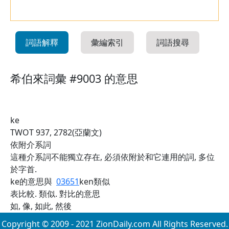
詞語解釋
彙編索引
詞語搜尋
希伯來詞彙 #9003 的意思
ke
TWOT 937, 2782(亞蘭文)
依附介系詞
這種介系詞不能獨立存在, 必須依附於和它連用的詞, 多位
於字首.
ke的意思與
03651
ken類似
表比較. 類似. 對比的意思
如, 像, 如此, 然後
Copyright © 2009 - 2021 ZionDaily.com All Rights Reserved.